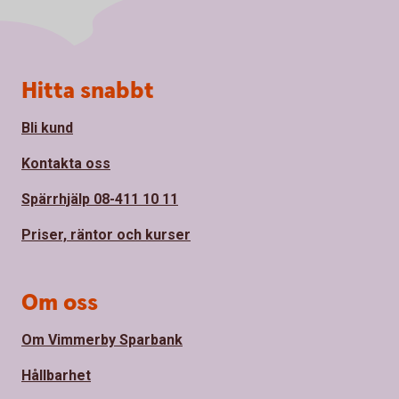
Sidfot
Hitta snabbt
Bli kund
Kontakta oss
Spärrhjälp 08-411 10 11
Priser, räntor och kurser
Om oss
Om Vimmerby Sparbank
Hållbarhet