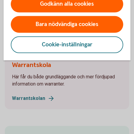
Godkänn alla cookies
LEI – Legal Entity Identifier
Handlar ert företag med värdepapper eller andra
Bara nödvändiga cookies
finansiella instrument?
Registrera
LEI
Cookie-inställningar
Warrantskola
Här får du både grundläggande och mer fördjupad
information om warranter.
Warrantskolan