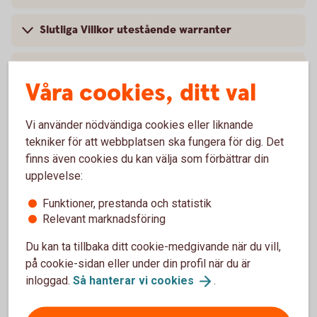
Slutliga Villkor utestående warranter
Mer information
Våra cookies, ditt val
Vi använder nödvändiga cookies eller liknande
tekniker för att webbplatsen ska fungera för dig. Det
Kontakta oss
finns även cookies du kan välja som förbättrar din
upplevelse:
Mejla till vårt Warrant-team
Funktioner, prestanda och statistik
Relevant marknadsföring
Du kan ta tillbaka ditt cookie-medgivande när du vill,
på cookie-sidan eller under din profil när du är
Mer information
inloggad.
Så hanterar vi
cookies
.