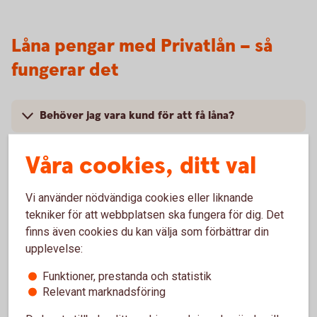
Låna pengar med Privatlån – så
fungerar det
Behöver jag vara kund för att få låna?
Vad krävs för att jag ska få låna pengar?
Våra cookies, ditt val
Vad får jag för ränta på lånet?
Vi använder nödvändiga cookies eller liknande
tekniker för att webbplatsen ska fungera för dig. Det
När får jag mina pengar?
finns även cookies du kan välja som förbättrar din
upplevelse:
Kan jag höja mitt befintliga lån?
Funktioner, prestanda och statistik
Relevant marknadsföring