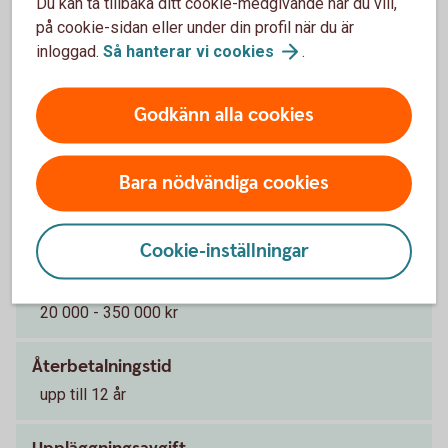
Du kan ta tillbaka ditt cookie-medgivande när du vill,
på cookie-sidan eller under din profil när du är
Pris och ränta Privatlån
inloggad.
Så hanterar vi
cookies
.
Ränta
Godkänn alla cookies
5,95 - 16,09 % (senaste ränteändring 2025-10-03)
räntan är rörlig
1
Bara nödvändiga cookies
Effektiv ränta
8,15 % (8,01 % för Nyckelkund)
2
Cookie-inställningar
Lånebelopp
20 000 - 350 000 kr
Återbetalningstid
upp till 12 år