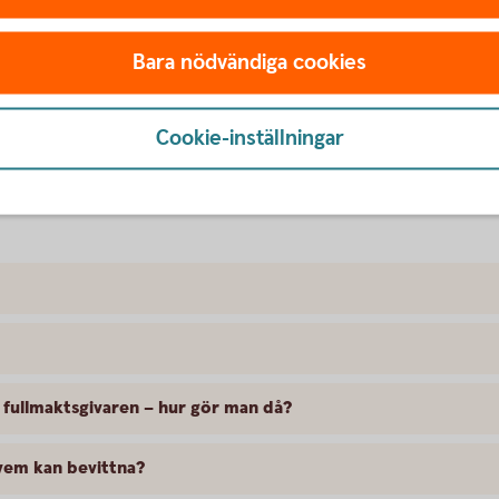
er för
barn
Bara nödvändiga cookies
Cookie-inställningar
ärenden och annat – frågor
v fullmaktsgivaren – hur gör man då?
 vem kan bevittna?