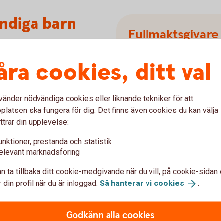
yndiga barn
Fullmaktsgivare
ill att öppna ett konto,
Den som ger fullmakt åt en
ll våra digitala tjänster. Om ni
åra cookies, ditt val
eller huvudman.
a godkänna att barnet får
makt, det vill säga att den av
e har sagt ja.
vänder nödvändiga cookies eller liknande tekniker för att
Fullmaktshavar
latsen ska fungera för dig. Det finns även cookies du kan välj
ttrar din upplevelse:
Den som får fullmakten kal
fullmaktstagare eller ombu
unktioner, prestanda och statistik
tligen intyga att en muntlig
elevant marknadsföring
t barnet får teckna tjänsten.
iftliga intyget som underlag och
n ta tillbaka ditt cookie-medgivande när du vill, på cookie-sidan 
 din profil när du är inloggad.
Så hanterar vi
cookies
.
ande av Mobilt BankID behöver
Godkänn alla cookies
 med sig ID-kort och den mobila