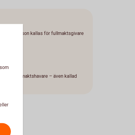
 annan person kallas för fullmaktsgivare
e
a som
las för fullmaktshavare – även kallad
d.
eller