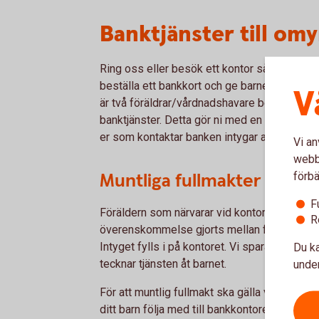
Banktjänster till om
Ring oss eller besök ett kontor så hjälper vi t
beställa ett bankkort och ge barnet tillgång ti
V
är två föräldrar/vårdnadshavare behöver båd
banktjänster. Detta gör ni med en muntlig full
er som kontaktar banken intygar att den andr
Vi an
webbp
Muntliga fullmakter
förbä
F
Föräldern som närvarar vid kontoret kan skrif
R
överenskommelse gjorts mellan föräldrarna at
Intyget fylls i på kontoret. Vi sparar det skr
Du ka
tecknar tjänsten åt barnet.
under
För att muntlig fullmakt ska gälla vid teckn
ditt barn följa med till bankkontoret och ha