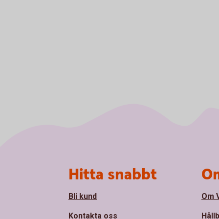
Sidfot
Hitta snabbt
Om
Bli kund
Om 
Kontakta oss
Håll