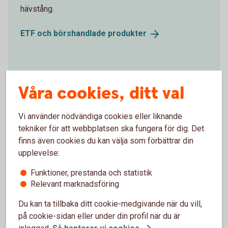
hävstång.
ETF och börshandlade
produkter
Obligationer och ränteplaceringar
Våra cookies, ditt val
En obligation är ett lån. Du lånar ut pengar till ett
företag, eller staten, som utfärdat en obligation i
Vi använder nödvändiga cookies eller liknande
stället för att låna pengar av en bank. Obligationer
tekniker för att webbplatsen ska fungera för dig. Det
handlas i procent av sitt ursprungliga värde. Det
finns även cookies du kan välja som förbättrar din
finns flera olika typer och du får avkastningen i form
upplevelse:
av ränta.
Funktioner, prestanda och statistik
Obligationer och
ränteplaceringar
Relevant marknadsföring
Du kan ta tillbaka ditt cookie-medgivande när du vill,
på cookie-sidan eller under din profil när du är