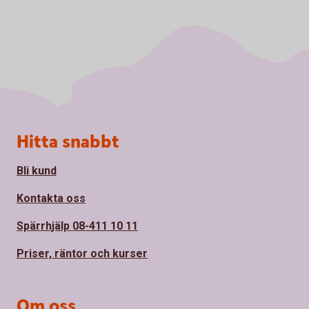
Sidfot
Hitta snabbt
Bli kund
Kontakta oss
Spärrhjälp 08-411 10 11
Priser, räntor och kurser
Om oss