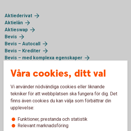
Aktiederivat
Aktielån
Aktieswap
Bevis
Bevis – Autocall
Bevis – Krediter
Bevis – med komplexa egenskaper
Bull & Bear och Mini Futures
Våra cookies, ditt val
ETF med hävstång
Komplexa obligationer
Konvertibel
Vi använder nödvändiga cookies eller liknande
Onoterade aktier
tekniker för att webbplatsen ska fungera för dig. Det
Räntederivat
finns även cookies du kan välja som förbättrar din
SPAX
upplevelse:
Strukturerade komplexa obligationer
Funktioner, prestanda och statistik
Teckningsoptioner
Relevant marknadsföring
Valutaderivat