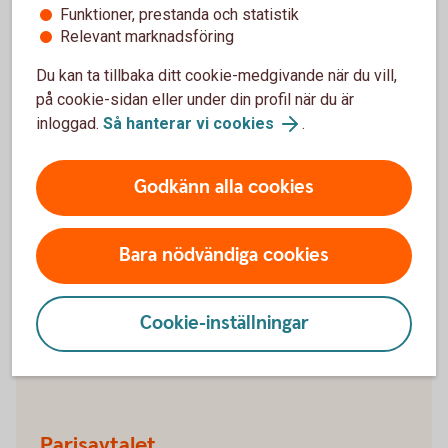
Funktioner, prestanda och statistik
Din chans att bidra
Relevant marknadsföring
Du kan ta tillbaka ditt cookie-medgivande när du vill,
på cookie-sidan eller under din profil när du är
inloggad.
Så hanterar vi cookies
.
Mer information
Godkänn alla cookies
FN:s 17 globala mål
Agenda 2030 består av 17 globala mål för hållbar
Bara nödvändiga cookies
utveckling. De syftar bland annat till att utrota
fattigdom, stoppa klimatförändringar och skapa
fredliga, trygga samhällen.
Cookie-inställningar
FN:s hållbarhetsmål (fn.se)
Parisavtalet