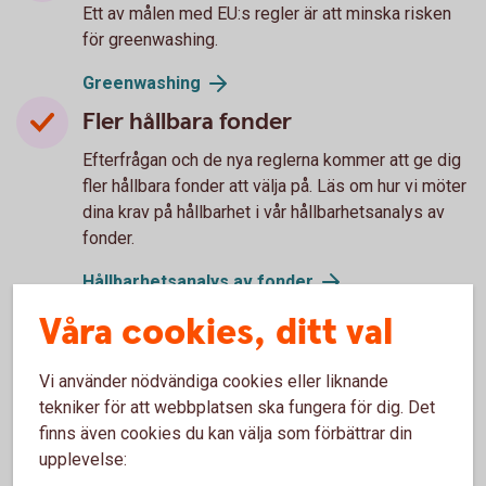
Ett av målen med EU:s regler är att minska risken
för greenwashing.
Greenwashing
Fler hållbara fonder
Efterfrågan och de nya reglerna kommer att ge dig
fler hållbara fonder att välja på. Läs om hur vi möter
dina krav på hållbarhet i vår hållbarhetsanalys av
fonder.
Hållbarhetsanalys av fonder
Sparandet – en chans för dig att
Våra cookies, ditt val
påverka
Vi använder nödvändiga cookies eller liknande
Du kan med hållbara val låta pengarna jobba för
tekniker för att webbplatsen ska fungera för dig. Det
bättre förutsättningar runt vår planet.
finns även cookies du kan välja som förbättrar din
upplevelse: