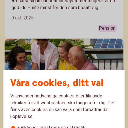
Att sätta sig in hur pensionssystemet fungerar är en
god idé – inte minst för den som bosatt sig i
Sverige som vuxen. De val du gör i dag kan spela
9 okt. 2025
stor roll för din ekonomi som pensionär.
Pension
Våra cookies, ditt val
Vi använder nödvändiga cookies eller liknande
tekniker för att webbplatsen ska fungera för dig. Det
Tips när du ska ta ut din tjänstepension
finns även cookies du kan välja som förbättrar din
upplevelse:
Tjänstepensionen kommer från din arbetsgivare. Den
utgör också en stor del av pensionen. Hur stor den
Funktioner, prestanda och statistik