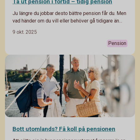
Ta ut pension i förtid – tidig pension
Ju längre du jobbar desto bättre pension får du. Men
vad händer om du vill eller behöver gå tidigare än
pensionsålder vid 66 år (2024)? Vi jämför och
9 okt. 2025
förklarar.
Pension
Bott utomlands? Få koll på pensionen