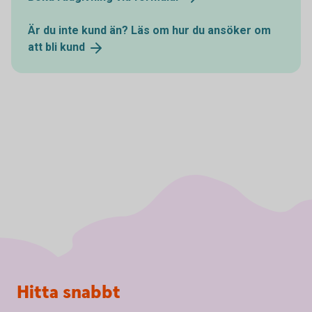
Är du inte kund än? Läs om hur du ansöker om
att bli
kund
Sidfot
Hitta snabbt