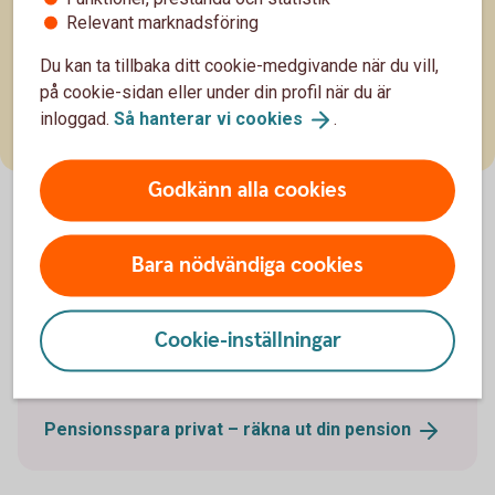
totala pensionen i slutändan blir beror på din
Relevant marknadsföring
9 okt. 2025
livsinkomst, det vill säga din inkomst under hela ditt
arbetsliv, så varje år du har arbetat spelar roll. Är det
Pension
Du kan ta tillbaka ditt cookie-medgivande när du vill,
snart dags att börja ta ut tjänstepension?
på cookie-sidan eller under din profil när du är
Utbetalningen kan göras på olika sätt. Läs våra tips
inloggad.
Så hanterar vi
cookies
.
här.
Godkänn alla cookies
Bara nödvändiga cookies
Räkna på pensionen
Räkna ut ungefär hur mycket du behöver
Cookie-inställningar
pensionsspara för att få din önskade framtida
pension.
Pensionsspara privat – räkna ut din
pension