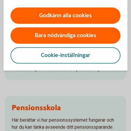
Godkänn alla cookies
Börja pensionsspara
Bara nödvändiga cookies
Låt oss hjälpa dig att komma igång med
Cookie-inställningar
pensionssparandet till din framtida pension!
Pensionsspara - räkna ut din
pension
Pensionsskola
Här berättar vi hur pensionssystemet fungerar och
hur du kan tänka avseende ditt pensionssparande.