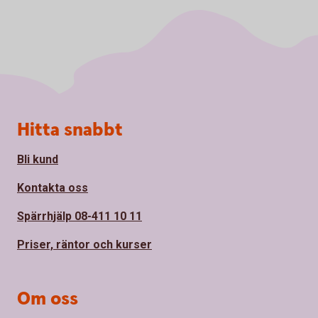
Sidfot
Hitta snabbt
Bli kund
Kontakta oss
Spärrhjälp 08-411 10 11
Priser, räntor och kurser
Om oss