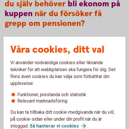
du själv behöver
bli
ekonom
på
kuppen
när du försöker få
grepp om pensionen?
Våra cookies, ditt val
Börja med att göra en självkoll på läget genom att besöka
minpension.
se
. Där kan du se precis hur dina
uträkningar ser ut och vad du kommer att få ut när du går i
Vi använder nödvändiga cookies eller liknande
pension.
tekniker för att webbplatsen ska fungera för dig. Det
finns även cookies du kan välja som förbättrar din
upplevelse:
Funktioner, prestanda och statistik
Pension
Relevant marknadsföring
Du kan ta tillbaka ditt cookie-medgivande när du vill,
Läs mer om olika områden inom pension.
på cookie-sidan eller under din profil när du är
inloggad.
Så hanterar vi
cookies
.
Pension - mer
information