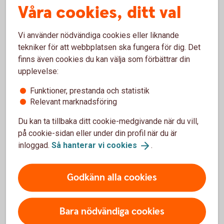
Våra cookies, ditt val
Vi använder nödvändiga cookies eller liknande
Arturo Arques
tekniker för att webbplatsen ska fungera för dig. Det
Privatekonom
finns även cookies du kan välja som förbättrar din
upplevelse:
Funktioner, prestanda och statistik
Relevant marknadsföring
För att se detta innehåll behöver du först
Du kan ta tillbaka ditt cookie-medgivande när du vill,
godkänna cookies för Funktioner, prestanda
på cookie-sidan eller under din profil när du är
och statistik.
inloggad.
Så hanterar vi
cookies
.
Inställningar för cookies
Godkänn alla cookies
Bara nödvändiga cookies
Ladda ner checklistan