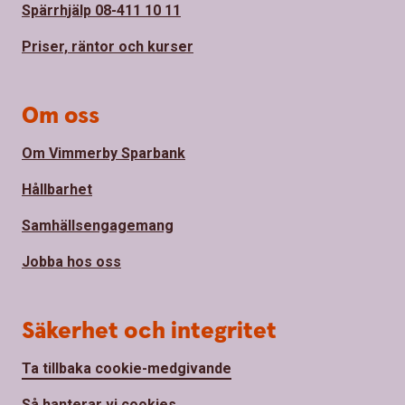
Spärrhjälp 08-411 10 11
Priser, räntor och kurser
Om oss
Om Vimmerby Sparbank
Hållbarhet
Samhällsengagemang
Jobba hos oss
Säkerhet och integritet
Ta tillbaka cookie-medgivande
Så hanterar vi cookies