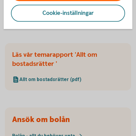
Cookie-inställningar
Checklista för bostadsköp
(pdf)
Läs vår temarapport 'Allt om
bostadsrätter '
Allt om bostadsrätter (pdf)
Ansök om bolån
Bolån - allt du behöver
veta