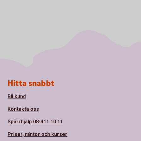
Sidfot
Hitta snabbt
Bli kund
Kontakta oss
Spärrhjälp 08-411 10 11
Priser, räntor och kurser