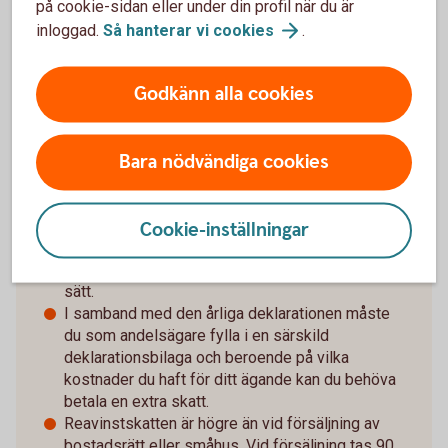
på cookie-sidan eller under din profil när du är
inredning i sin lägenhet. Du får bestämma vilka
inloggad.
Så hanterar vi
cookies
.
reparationer som behövs och när dessa ska
göras.
En fastighetsandel med tillhörande
Godkänn alla cookies
dispositionsrätt kan säljas via fastighetsmäklare
på den öppna marknaden.
Bara nödvändiga cookies
Nackdelar
Det går i dagsläget inte att använda lägenheten
Cookie-inställningar
som säkerhet för lån i bank. Detta innebär att köp
av en andelslägenhet måste finansieras på annat
sätt.
I samband med den årliga deklarationen måste
du som andelsägare fylla i en särskild
deklarationsbilaga och beroende på vilka
kostnader du haft för ditt ägande kan du behöva
betala en extra skatt.
Reavinstskatten är högre än vid försäljning av
bostadsrätt eller småhus. Vid försäljning tas 90