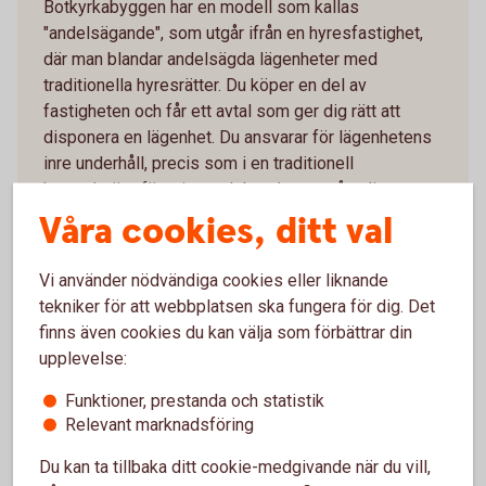
Botkyrkabyggen har en modell som kallas
"andelsägande", som utgår ifrån en hyresfastighet,
där man blandar andelsägda lägenheter med
traditionella hyresrätter. Du köper en del av
fastigheten och får ett avtal som ger dig rätt att
disponera en lägenhet. Du ansvarar för lägenhetens
inre underhåll, precis som i en traditionell
bostadsrättsförening, och betalar en månatlig
förvaltningskostnad istället för hyra.
Våra cookies, ditt val
Hyresförvaltaren (Botkyrkabyggen) sköter i sin tur
allt yttre underhåll utanför lägenheten, som skötsel
Vi använder nödvändiga cookies eller liknande
av trapphus, tvättstuga med mera. Hyresförvaltaren
tekniker för att webbplatsen ska fungera för dig. Det
fattar alla beslut och du som boende har inget
finns även cookies du kan välja som förbättrar din
inflytande över hur fastigheten förvaltas.
upplevelse:
Funktioner, prestanda och statistik
Fördelar
Relevant marknadsföring
Jämfört med en hyresrätt kan du som
Du kan ta tillbaka ditt cookie-medgivande när du vill,
andelsägare själva bestämma standard och