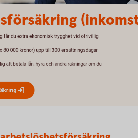
s­försäkring (inkoms
får du extra ekonomisk trygghet vid ofrivillig
ax 80 000 kronor) upp till 300 ersättningsdagar
g att betala lån, hyra och andra räkningar om du
äkring
arbetslöshets­försäkring