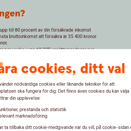
ingen?
å upp till 80 procent av din försäkrade inkomst
sta bruttoinkomst att försäkra är 35 400 kronor
nor.
r per vecka i upp till 300 ersättningsdagar per
dagarna är karenstid och ger ingen ersättning
åra cookies, ditt val
s ut en gång i månaden i efterskott.
 du återkvalificera dig för en ny
t inkomst av arbete i minst 12 sammanhängande
vänder nödvändiga cookies eller liknande tekniker för att
eperiod på 300 dagar.
latsen ska fungera för dig. Det finns även cookies du kan välj
ttrar din upplevelse:
försäkringen är att du uppfyller villkoren för att
en gäller längst till och med den första dagen i
unktioner, prestanda och statistik
elevant marknadsföring
n ta tillbaka ditt cookie-medgivande när du vill, på cookie-sidan 