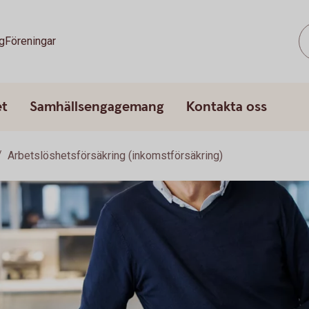
g
Föreningar
et
Samhällsengagemang
Kontakta oss
Arbetslöshetsförsäkring (inkomstförsäkring)