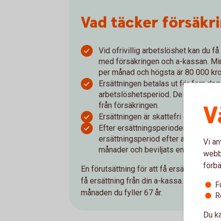
Vad täcker försäkr
Vid ofrivillig arbetslöshet kan du f
med försäkringen och a-kassan. Min
per månad och högsta är 80 000 kro
Ersättningen betalas ut för fem daga
arbetslöshetsperiod. De första två 
från försäkringen.
V
Ersättningen är skattefri och betala
Efter ersättningsperiodens slut, kan
ersättningsperiod efter att du haf
Vi an
månader och beviljats en ny a-kass
webbp
förbä
En förutsättning för att få ersättning från 
få ersättning från din a-kassa. Försäkring
F
månaden du fyller 67 år.
R
Du ka