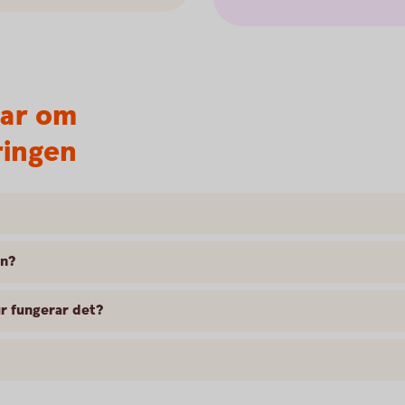
var om
ringen
en?
r fungerar det?