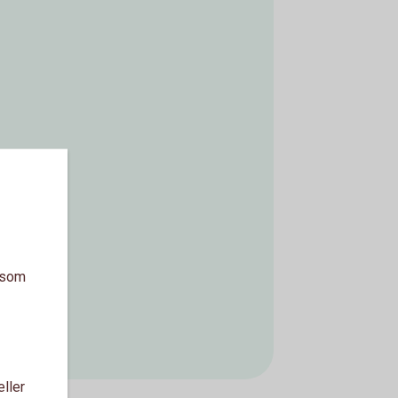
a som
eller