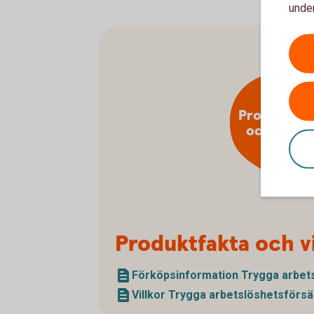
under
Produktfak
och villko
Produktfakta och vi
Förköpsinformation Trygga arbets
Villkor Trygga arbetslöshetsförsä