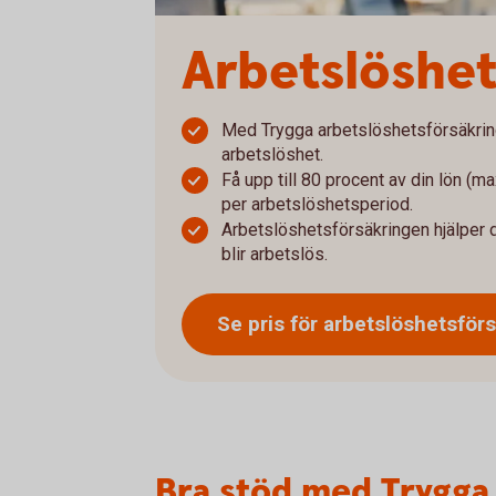
Arbetslöshet
Med Trygga arbetslöshetsförsäkring 
arbetslöshet.
Få upp till 80 procent av din lön (m
per arbetslöshetsperiod.
Arbetslöshetsförsäkringen hjälper di
blir arbetslös.
Se pris för
arbetslöshetsförs
Bra stöd med Trygga 