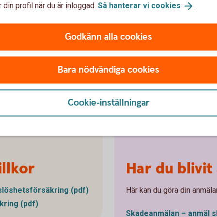
 din profil när du är inloggad.
Så hanterar vi
cookies
.
Godkänn alla cookies
Bara nödvändiga cookies
ta
a
r
Cookie-inställningar
llkor
Har du blivit
löshetsförsäkring (pdf)
Här kan du göra din anmäla
kring (pdf)
Skadeanmälan – anmäl
s