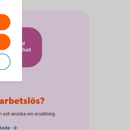
Stöd vid
rbetslöshet
 arbetslös?
n och ansöka om ersättning.
kada