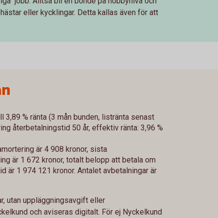
iga" jobb. Alltså bli en bonde på hobbynivå och
 hästar eller kycklingar. Detta kallas även för att
ån
ll 3,89 % ränta (3 mån bunden, listränta senast
g återbetalningstid 50 år, effektiv ränta: 3,96 %
mortering är 4 908 kronor, sista
g är 1 672 kronor, totalt belopp att betala om
id är 1 974 121 kronor. Antalet avbetalningar är
, utan uppläggningsavgift eller
ckelkund och aviseras digitalt. För ej Nyckelkund