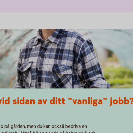
 sidan av ditt "vanliga" jobb?
bo på gården, men du kan också bedriva en