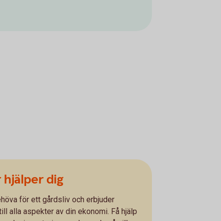
 hjälper dig
höva för ett gårdsliv och erbjuder
ill alla aspekter av din ekonomi. Få hjälp