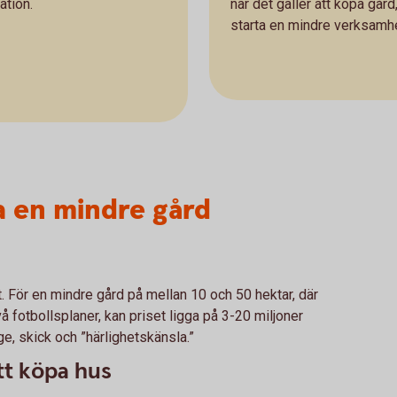
ation.
när det gäller att köpa gård
starta en mindre verksamhe
a en mindre gård
t. För en mindre gård på mellan 10 och 50 hektar, där
vå fotbollsplaner, kan priset ligga på 3-20 miljoner
ge, skick och ”härlighetskänsla.”
tt köpa hus