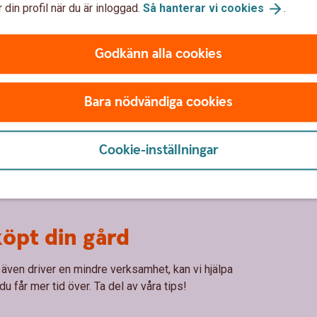
vilket vi gör när det gäller större gårdar. Men de
 din profil när du är inloggad.
Så hanterar vi
cookies
.
genuint intresse av att odla och skörda.
Godkänn alla cookies
Bara nödvändiga cookies
Tips för
gårdsägare
Cookie-inställningar
köpt din gård
 även driver en mindre verksamhet, kan vi hjälpa
 får mer tid över. Ta del av våra tips!