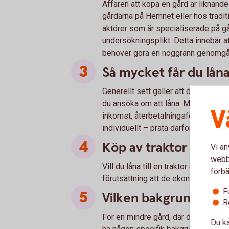
Affären att köpa en gård är liknand
gårdarna på Hemnet eller hos tradit
aktörer som är specialiserade på gå
undersökningsplikt. Detta innebär a
behöver göra en noggrann genomgån
Så mycket får du lån
Generellt sett gäller att den egna 
du ansöka om att låna. Men allas mö
V
inkomst, återbetalningsförmåga och 
individuellt – prata därför med oss f
Köp av traktor och l
Vi an
webbp
Vill du låna till en traktor eller li
förbä
förutsättning att de ekonomiska föru
F
Vilken bakgrundskun
R
För en mindre gård, där det huvudsak
Du ka