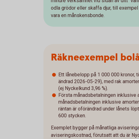
mindre verksamhet vid sidan av ditt "vanl
odla grödor eller skaffa djur, till exempel
vara en månskensbonde.
Räkneexempel bol
Ett lånebelopp på 1 000 000 kronor, ti
ändrad 2026-05-29), med rak amorterin
(ej Nyckelkund 3,96 %).
Första månadsbetalningen inklusive a
månadsbetalningen inklusive amorterin
räntan är oförändrad under lånets löpt
600 stycken.
Exemplet bygger på månatliga aviseringar
aviseringskostnad, förutsatt att du är Ny