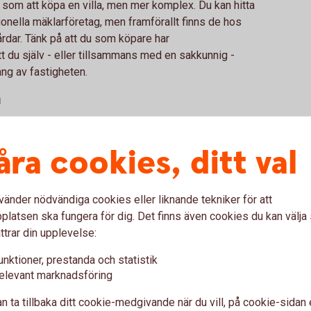
e som att köpa en villa, men mer komplex. Du kan hitta
ionella mäklarföretag, men framförallt finns de hos
rdar. Tänk på att du som köpare har
tt du själv - eller tillsammans med en sakkunnig -
g av fastigheten.
a
insatsen behöver vara minst 25 procent och resten kan
jligheter ser olika ut och kan bero på faktorer som
åra cookies, ditt val
storleken på din insats. Ett låneupplägg är
ör att ta reda på hur mycket just du kan låna.
iknande
vänder nödvändiga cookies eller liknande tekniker för att
latsen ska fungera för dig. Det finns även cookies du kan välj
knande kan du ta lånet genom den enskilda firman, under
ttrar din upplevelse:
tsättningarna finns.
unktioner, prestanda och statistik
skap krävs?
elevant marknadsföring
liga syftet är boende, förväntar vi oss inte att du ska
n ta tillbaka ditt cookie-medgivande när du vill, på cookie-sidan 