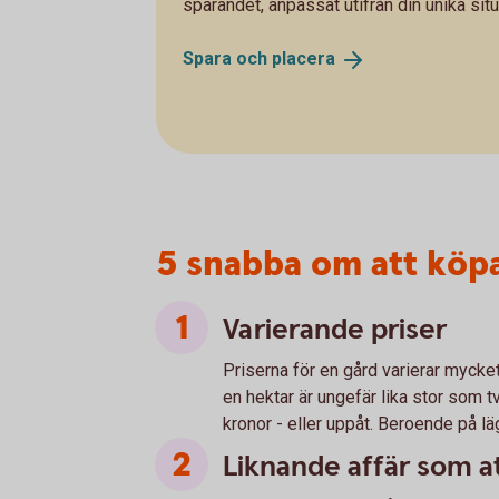
sparandet, anpassat utifrån din unika situ
Spara och
placera
5 snabba om att köp
Varierande priser
Priserna för en gård varierar mycke
en hektar är ungefär lika stor som t
kronor - eller uppåt. Beroende på lä
Liknande affär som a