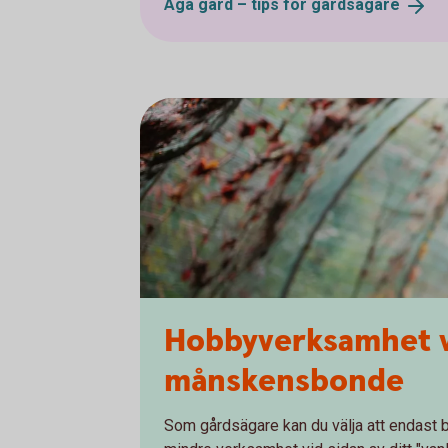
Äga gård – tips för
gårdsägare
Hobbyverksamhet vid
månskensbonde
Som gårdsägare kan du välja att endast 