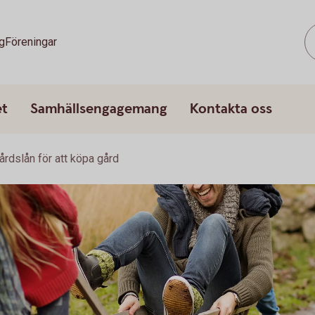
g
Föreningar
et
Samhällsengagemang
Kontakta oss
årdslån för att köpa gård