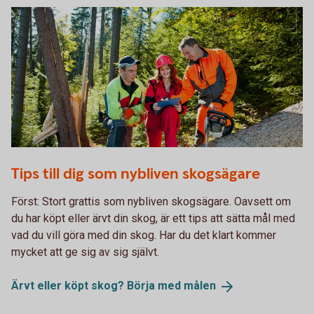
493744040
Tips till dig som nybliven skogsägare
Först: Stort grattis som nybliven skogsägare. Oavsett om
du har köpt eller ärvt din skog, är ett tips att sätta mål med
vad du vill göra med din skog. Har du det klart kommer
mycket att ge sig av sig självt.
Ärvt eller köpt skog? Börja med
målen