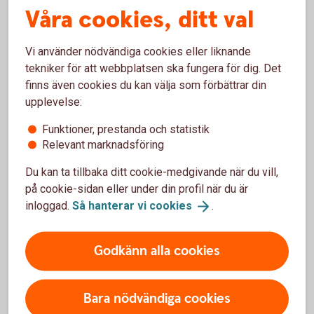
Våra cookies, ditt val
Jag vill öppna ett skogskonto, hur ska jag göra?
Vi använder nödvändiga cookies eller liknande
tekniker för att webbplatsen ska fungera för dig. Det
Vi ska köpa en gård, hur kan banken hjälpa mig?
finns även cookies du kan välja som förbättrar din
upplevelse:
Vad ska jag tänka på vid generationsskifte?
Funktioner, prestanda och statistik
Relevant marknadsföring
Du kan ta tillbaka ditt cookie-medgivande när du vill,
Rapporter och nyhetsbrev
på cookie-sidan eller under din profil när du är
inloggad.
Så hanterar vi
cookies
.
Godkänn alla cookies
Bara nödvändiga cookies