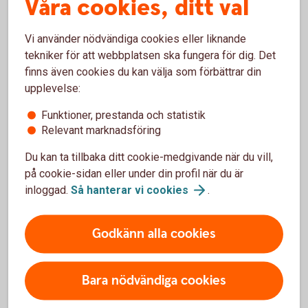
Våra cookies, ditt val
Vanliga frågor och svar om
Vi använder nödvändiga cookies eller liknande
Företagsobligationer
tekniker för att webbplatsen ska fungera för dig. Det
finns även cookies du kan välja som förbättrar din
upplevelse:
Vem kan köpa företagsobligationer?
Funktioner, prestanda och statistik
Relevant marknadsföring
Vilken är lägsta placeringsvolymen?
Du kan ta tillbaka ditt cookie-medgivande när du vill,
på cookie-sidan eller under din profil när du är
Vilka faciliteter behövs för att kunna handla?
inloggad.
Så hanterar vi
cookies
.
Godkänn alla cookies
Ränteplaceringar
Bara nödvändiga cookies
Bostadsobligationer