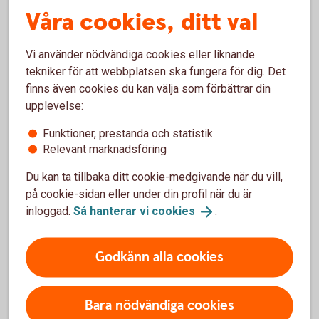
Kontoinformation
Våra cookies, ditt val
Vi använder nödvändiga cookies eller liknande
tekniker för att webbplatsen ska fungera för dig. Det
finns även cookies du kan välja som förbättrar din
upplevelse:
Funktioner, prestanda och statistik
Relevant marknadsföring
IBAN, BIC och Nationellt ID
Du kan ta tillbaka ditt cookie-medgivande när du vill,
IBAN - International Bank Account Number, BIC (Bank
på cookie-sidan eller under din profil när du är
Identifier Code) och Nationellt ID används vid
inloggad.
Så hanterar vi
cookies
.
betalningar till utlandet.
Godkänn alla cookies
Räkna ut
IBAN
Bara nödvändiga cookies