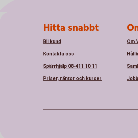
Sidfot
Hitta snabbt
Om
Bli kund
Om 
Kontakta oss
Håll
Spärrhjälp 08-411 10 11
Sam
Priser, räntor och kurser
Jobb