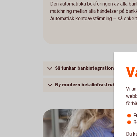
Den automatiska bokföringen av alla bank
matchning mellan alla händelser på bank
Automatisk kontoavstämning – så enkelt 
V
Så funkar bankintegrationen
Ny modern betalinfrastruktur i Sver
Vi an
webbp
förbä
F
R
Du ka