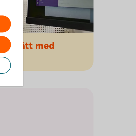
ert
sätt med