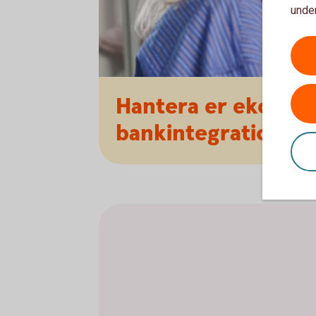
under
Hantera er ekonom
bankintegration.