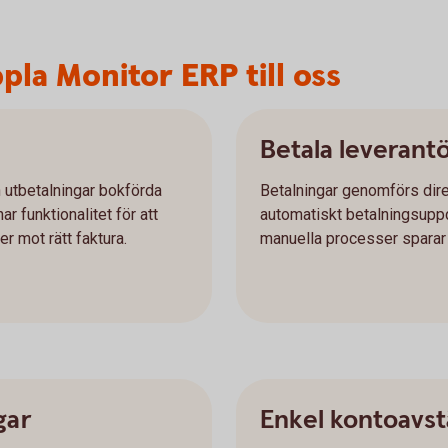
pla Monitor ERP till oss
Betala leverant
h utbetalningar bokförda
Betalningar genomförs dire
r funktionalitet för att
automatiskt betalningsuppd
r mot rätt faktura.
manuella processer sparar n
gar
Enkel kontoavs