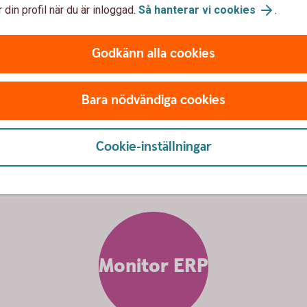
 din profil när du är inloggad.
Så hanterar vi cookies
.
Godkänn alla cookies
i på ett
enkelt,
snabbt
och
säk
Bara nödvändiga cookies
Cookie-inställningar
Monitor ERP