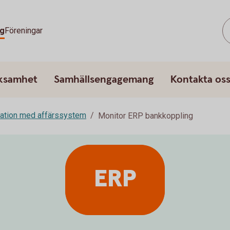
g
Föreningar
rksamhet
Samhällsengagemang
Kontakta os
ration med affärssystem
Monitor ERP bankkoppling
ERP