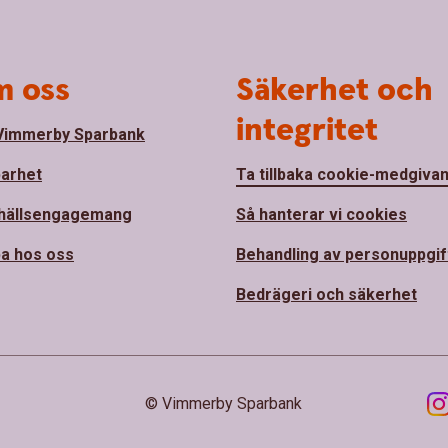
 oss
Säkerhet och
integritet
Vimmerby Sparbank
barhet
Ta tillbaka cookie-medgiva
hällsengagemang
Så hanterar vi cookies
a hos oss
Behandling av personuppgif
Bedrägeri och säkerhet
© Vimmerby Sparbank