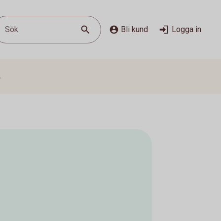
Sök
Bli kund
Logga in
s