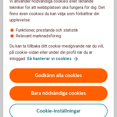
Vi använder nödvändiga cookies eller liknande
tekniker för att webbplatsen ska fungera för dig. Det
finns även cookies du kan välja som förbättrar din
upplevelse:
Funktioner, prestanda och statistik
Relevant marknadsföring
Viktig information
Du kan ta tillbaka ditt cookie-medgivande när du vill,
på cookie-sidan eller under din profil när du är
Bankgironummer och Plusgironummer kommer
inloggad.
Så hanterar vi
cookies
.
att finnas kvar
OCR som fakturareferens kvarstår
Det blir obligatoriskt att ange
Godkänn alla cookies
betalningsmottagarens namn vid
kontoöverföringar, löneutbetalningar och vid
bankgiro- och plusgirobetalning
Bara nödvändiga cookies
Cookie-inställningar
Fler viktiga