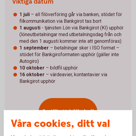
Viktiga datum
1 juli
– all filöverföring går via banken, stödet för
filkommunikation via Bankgirot tas bort
1 augusti
- tjänsten Lön via Bankgirot (KI) upphör
(löneutbetalningar med utbetalningsdag från och
med den 1 augusti kommer inte att genomföras)
1 september
– betalningar sker i ISO format –
stödet för Bankgiroformaten upphör (gäller inte
Autogiro)
10 oktober
– bildfil upphör
16 oktober
– värdeavier, kontantavier via
Bankgirot upphör
Se till att hålla koll
på alla viktiga
Våra cookies, ditt val
datum!