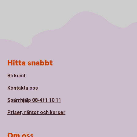
Sidfot
Hitta snabbt
Bli kund
Kontakta oss
Spärrhjälp 08-411 10 11
Priser, räntor och kurser
Om oss