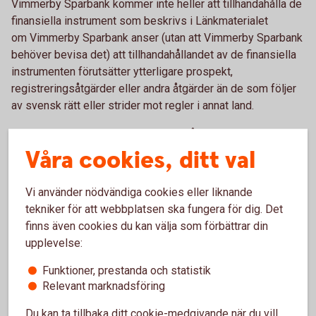
Vimmerby Sparbank kommer inte heller att tillhandahålla de
finansiella instrument som beskrivs i Länkmaterialet
om Vimmerby Sparbank anser (utan att Vimmerby Sparbank
behöver bevisa det) att tillhandahållandet av de finansiella
instrumenten förutsätter ytterligare prospekt,
registreringsåtgärder eller andra åtgärder än de som följer
av svensk rätt eller strider mot regler i annat land.
Tvist rörande erbjudandet eller innehållet i Länkmaterialet
skall avgöras enligt svensk lag och av svensk domstol
Våra cookies, ditt val
exklusivt.
Vi använder nödvändiga cookies eller liknande
I enlighet med det ovanstående kan Länkmaterialet endast
tekniker för att webbplatsen ska fungera för dig. Det
erhållas av personer som har hemvist i Sverige. Om du är
finns även cookies du kan välja som förbättrar din
bosatt i Sverige och accepterar villkoren ovan klicka på
upplevelse:
”JA” nedan. Om du inte är bosatt i Sverige eller om du inte
accepterar villkoren klicka på ”AVBRYT” nedan.
Funktioner, prestanda och statistik
Relevant marknadsföring
Ja
Avbryt
Du kan ta tillbaka ditt cookie-medgivande när du vill,