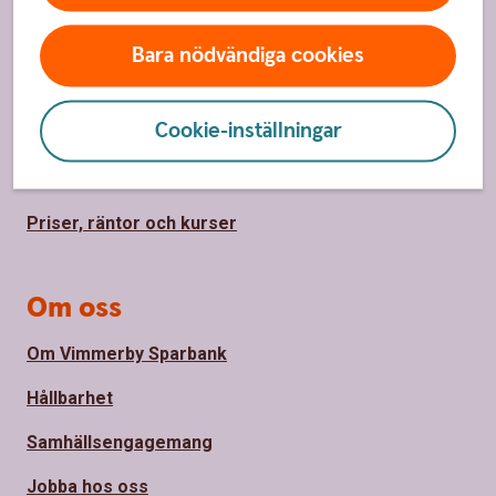
Sidfot
Hitta snabbt
Bara nödvändiga cookies
Bli kund
Cookie-inställningar
Kontakta oss
Spärrhjälp 08-411 10 11
Priser, räntor och kurser
Om oss
Om Vimmerby Sparbank
Hållbarhet
Samhällsengagemang
Jobba hos oss