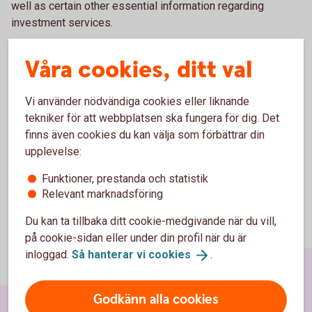
well as certain other essential information regarding
investment services.
If you are a client of a savings bank, please contact your
Våra cookies, ditt val
savings bank.
Agreements and general terms – clients of
Vi använder nödvändiga cookies eller liknande
Swedbank's branch in
Norway
tekniker för att webbplatsen ska fungera för dig. Det
finns även cookies du kan välja som förbättrar din
upplevelse:
Funktioner, prestanda och statistik
Relevant marknadsföring
Du kan ta tillbaka ditt cookie-medgivande när du vill,
på cookie-sidan eller under din profil när du är
inloggad.
Så hanterar vi
cookies
.
Godkänn alla cookies