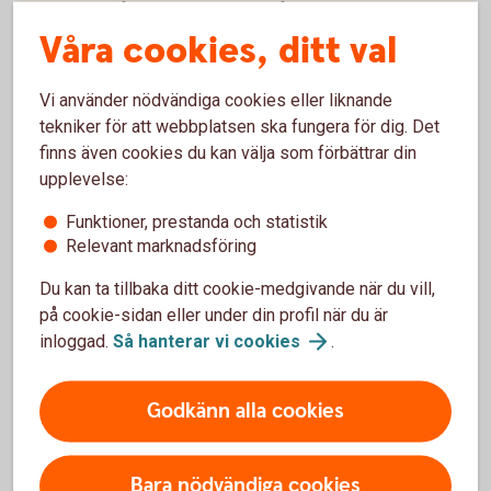
Vad ingår i Kapitalspar Depå?
Våra cookies, ditt val
Hur sätter jag in pengar i försäkringen?
Vi använder nödvändiga cookies eller liknande
tekniker för att webbplatsen ska fungera för dig. Det
Vad är den lägsta tillåtna insättningen i
Kapitalspar Depå?
finns även cookies du kan välja som förbättrar din
upplevelse:
Jag har satt in pengar i försäkringen. När finns
Funktioner, prestanda och statistik
pengarna tillgängliga på depåkontot, så att jag
Relevant marknadsföring
kan köpa aktier?
Du kan ta tillbaka ditt cookie-medgivande när du vill,
på cookie-sidan eller under din profil när du är
Hur kan jag handla värdepapper i min
inloggad.
Så hanterar vi
cookies
.
försäkring?
Jag vill byta från fond till depåkonto, hur gör
Godkänn alla cookies
jag?
Bara nödvändiga cookies
Kan jag lägga en köporder på aktier om jag sålt