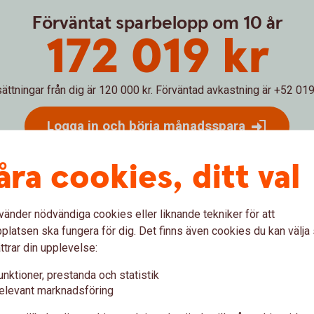
Förväntat sparbelopp om 10 år
172 019 kr
sättningar från dig är 120 000 kr.
Förväntad avkastning är +52 019 
Logga in och börja månadsspara
Inte kund än?
Bli
kund
åra cookies, ditt val
vänder nödvändiga cookies eller liknande tekniker för att
latsen ska fungera för dig. Det finns även cookies du kan välj
 hur ditt månadssparande i fonder skulle kunna utvecklas över ti
 pengar både på de pengar du själv satt in och dessutom på avkast
ttrar din upplevelse:
g. Den faktiska avkastningen beror på vilken typ av fonder du väl
unktioner, prestanda och statistik
och lägre än i exemplet. Vi har inte tagit hänsyn till skatter, avgift
elevant marknadsföring