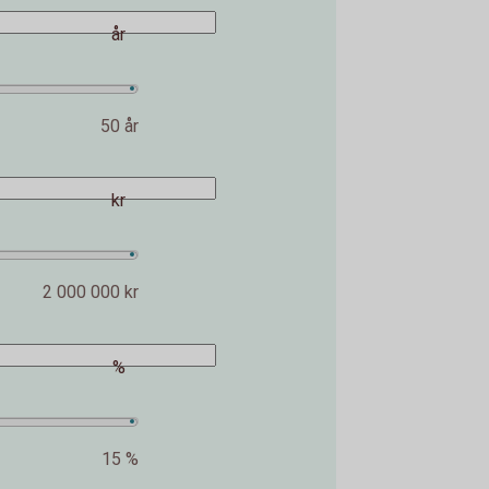
år
50 år
kr
2 000 000 kr
%
15 %