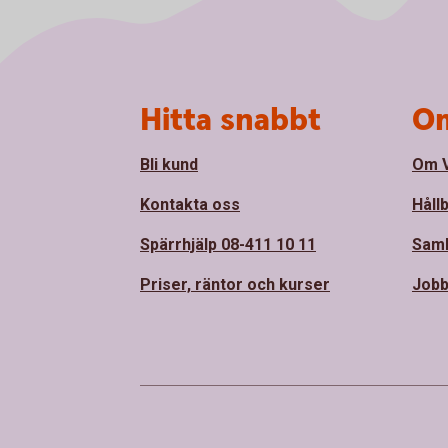
Sidfot
Hitta snabbt
Om
Bli kund
Om 
Kontakta oss
Håll
Spärrhjälp 08-411 10 11
Sam
Priser, räntor och kurser
Jobb