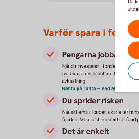
Du ka
under
Varför spara i fonde
Pengarna jobbar för 
När du investerar i fonder ger du p
snabbare och snabbare tack vare rän
avkastning.
Ränta på ränta – vad är
det?
Du sprider risken
När aktierna i fonden ökar eller mi
fonden. Men i och med att en fond pl
Det är enkelt