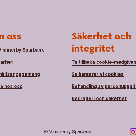
 oss
Säkerhet och
integritet
Vimmerby Sparbank
barhet
Ta tillbaka cookie-medgiva
hällsengagemang
Så hanterar vi cookies
a hos oss
Behandling av personuppgif
Bedrägeri och säkerhet
© Vimmerby Sparbank