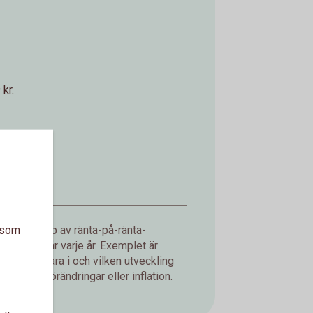
kr.
a som
d med hjälp av ränta-på-ränta-
ning du får varje år. Exemplet är
jer att spara i och vilken utveckling
er, valutaförändringar eller inflation.