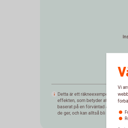
In
V
Vi an
webbp
Detta är ett räkneexempel som visar
effekten, som betyder att du tjänar
förbä
baserat på en förväntad årsavkastnin
F
de ger, och kan alltså bli både högre 
R