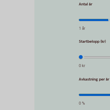
Antal år
1 år
Startbelopp (kr)
0 kr
Avkastning per år
0 %