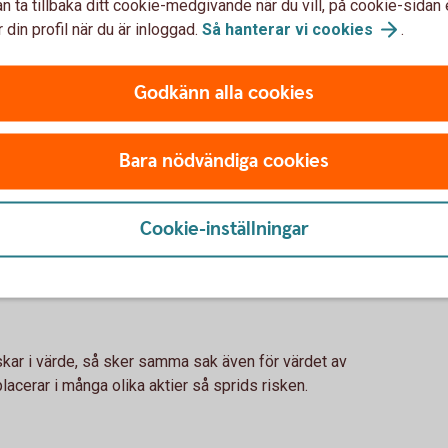
n ta tillbaka ditt cookie-medgivande när du vill, på cookie-sidan 
 din profil när du är inloggad.
Så hanterar vi
cookies
.
Godkänn alla cookies
r?
Bara nödvändiga cookies
dig
engarna en chans att växa. Med tiden växer pengarna
Cookie-inställningar
ta på ränta-effekten. Du får alltså avkastning på din
nskar i värde, så sker samma sak även för värdet av
acerar i många olika aktier så sprids risken.