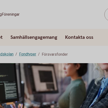
g
Föreningar
et
Samhällsengagemang
Kontakta oss
dskolan
Fondtyper
Försvarsfonder