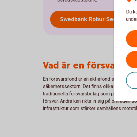
Du ka
Swedbank Robur Security and
under
Vad är en försvarsfo
En försvarsfond är en aktiefond som riktar 
säkerhetssektorn. Det finns olika typer av f
traditionella försvarsbolag som producerar ut
försvar. Andra kan rikta in sig på områden 
infrastruktur som stärker samhällens motst