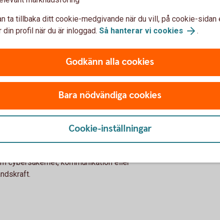
n ta tillbaka ditt cookie-medgivande när du vill, på cookie-sidan 
 Defence - se utveckling
 din profil när du är inloggad.
Så hanterar vi cookies
.
Godkänn alla cookies
Bara nödvändiga cookies
nd?
sig mot bolag inom försvars- och
Cookie-inställningar
örsvarsfonder. Vissa fokuserar på
rustning och teknik för militärt
som cybersäkerhet, kommunikation eller
åndskraft.