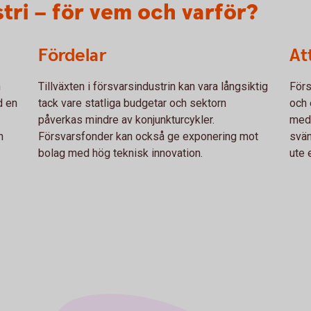
tri – för vem och varför?
Fördelar
At
n
Tillväxten i försvarsindustrin kan vara långsiktig
Förs
d en
tack vare statliga budgetar och sektorn
och 
påverkas mindre av konjunkturcykler.
medv
h
Försvarsfonder kan också ge exponering mot
svän
bolag med hög teknisk innovation.
ute 