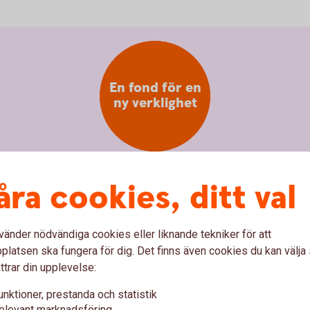
En fond för en
ny verklighet
åra cookies, ditt val
curity and Defence
alt i bolag som bygger den nya
vänder nödvändiga cookies eller liknande tekniker för att
kerhet och civil beredskap.
latsen ska fungera för dig. Det finns även cookies du kan välj
om utvecklar cyber­skydd till industribolag som
ttrar din upplevelse:
äkerhetslösningar.
unktioner, prestanda och statistik
mhällskritisk infrastruktur eller
elevant marknadsföring