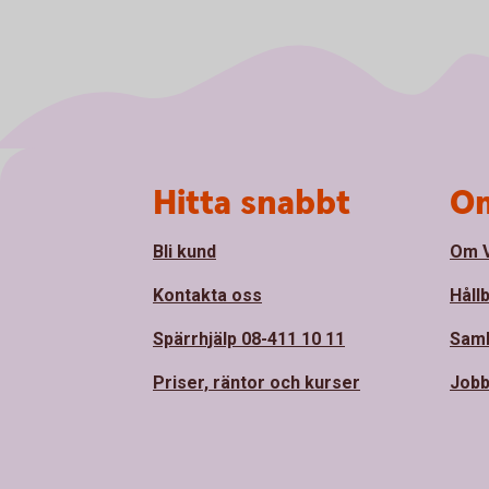
Sidfot
Hitta snabbt
Om
Bli kund
Om 
Kontakta oss
Håll
Spärrhjälp 08-411 10 11
Sam
Priser, räntor och kurser
Jobb