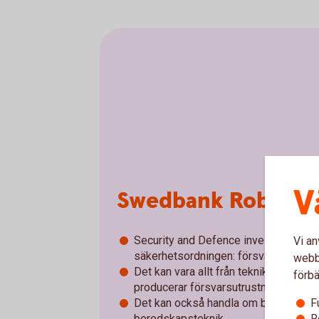
V
Swedbank Robur Se
Security and Defence investerar glob
Vi an
säkerhetsordningen: försvar, cybersä
webbp
Det kan vara allt från teknikföretag s
förbä
producerar försvarsutrustning eller s
F
Det kan också handla om bolag inom sa
R
beredskapsteknik.