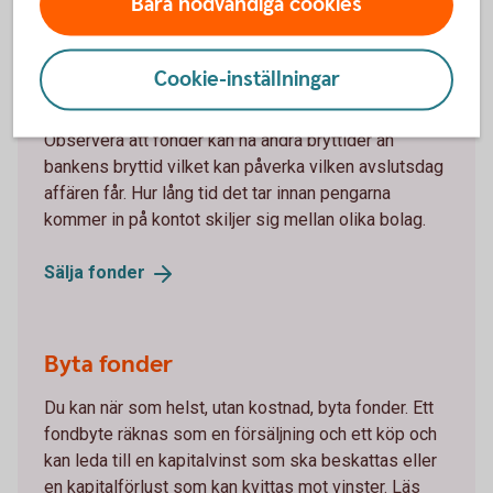
Bara nödvändiga cookies
Sälja fonder
Cookie-inställningar
Om du säljer en fond från Swedbank Robur före
fondens bryttid får du oftast den dagens kurs.
Observera att fonder kan ha andra bryttider än
bankens bryttid vilket kan påverka vilken avslutsdag
affären får. Hur lång tid det tar innan pengarna
kommer in på kontot skiljer sig mellan olika bolag.
Sälja
fonder
Byta fonder
Du kan när som helst, utan kostnad, byta fonder. Ett
fondbyte räknas som en försäljning och ett köp och
kan leda till en kapitalvinst som ska beskattas eller
en kapitalförlust som kan kvittas mot vinster. Läs