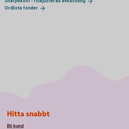
Sharpekvot - riskjusterad
avkastning
Ordlista
fonder
Sidfot
Hitta snabbt
Bli kund