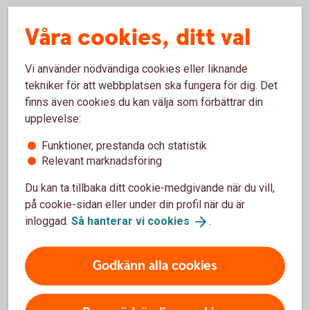
Våra cookies, ditt val
Så lång tid tar det när du köper
Vi använder nödvändiga cookies eller liknande
och säljer fonder
tekniker för att webbplatsen ska fungera för dig. Det
finns även cookies du kan välja som förbättrar din
upplevelse:
Köpa fonder
Funktioner, prestanda och statistik
Relevant marknadsföring
Om du köper en fond från Swedbank Robur före
fondens bryttid får du oftast den dagens kurs.
Du kan ta tillbaka ditt cookie-medgivande när du vill,
Observera att fonder kan ha andra bryttider än
på cookie-sidan eller under din profil när du är
bankens bryttid vilket kan påverka vilken avslutsdag
inloggad.
Så hanterar vi
cookies
.
affären får. Kom igång med vår guide och se hur ett
fondköp går till.
Godkänn alla cookies
Köpa
fonder