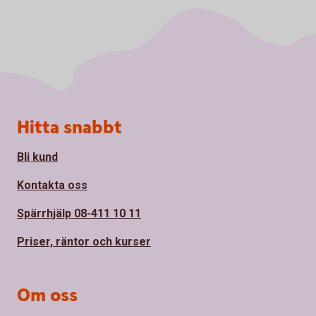
Sidfot
Hitta snabbt
Bli kund
Kontakta oss
Spärrhjälp 08-411 10 11
Priser, räntor och kurser
Om oss