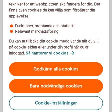
Nybörjare? Lär dig mer med vår aktieskola!
tekniker för att webbplatsen ska fungera för dig. Det
finns även cookies du kan välja som förbättrar din
Vad är aktier?
upplevelse:
Hur fungerar aktier?
Hur kan du öka chansen att tjäna pengar på
Funktioner, prestanda och statistik
aktier?
Relevant marknadsföring
Med vår aktieskola blir det både roligare och enklare
Du kan ta tillbaka ditt cookie-medgivande när du vill,
att handla.
på cookie-sidan eller under din profil när du är
inloggad.
Så hanterar vi
cookies
.
Vår
aktieskola
Godkänn alla cookies
Bara nödvändiga cookies
Aktiehandel – våra 5 bästa tips
Cookie-inställningar
Förstå vad du köper