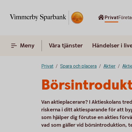
Privat
Företa
Meny
Våra tjänster
Händelser i liv
Privat
Spara och placera
Aktier
Akti
Börsintrodukt
Van aktieplacerare? I Aktieskolans tre
riskerna i ditt aktiesparande för att b
som hjälper dig förutse en akties förv
vad som gäller vid börsintroduktion, t