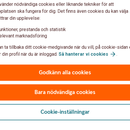
vänder nödvändiga cookies eller liknande tekniker för att
latsen ska fungera för dig. Det finns även cookies du kan välj
rendanalys mm – frågor och
ttrar din upplevelse:
unktioner, prestanda och statistik
elevant marknadsföring
n ta tillbaka ditt cookie-medgivande när du vill, på cookie-sidan 
 din profil när du är inloggad.
Så hanterar vi
cookies
.
Godkänn alla cookies
Bara nödvändiga cookies
ioner
Cookie-inställningar