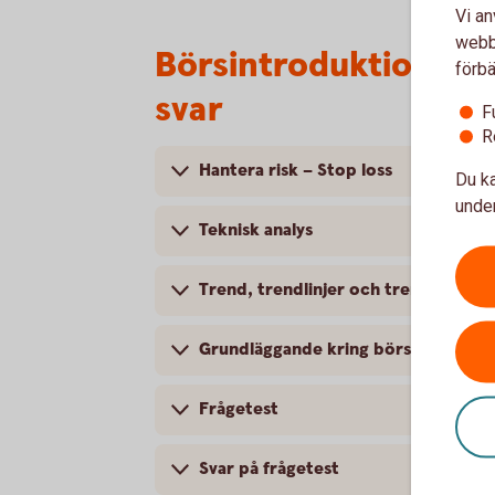
Vi an
webbp
Börsintroduktion, t
förbä
svar
F
R
Hantera risk – Stop loss
Du ka
under
Teknisk analys
Trend, trendlinjer och trendkanaler
Grundläggande kring börsintrodukt
Frågetest
Svar på frågetest