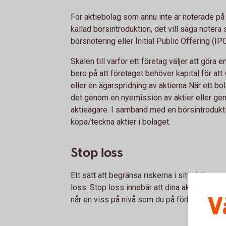
För aktiebolag som ännu inte är noterade på
kallad börsintroduktion, det vill säga notera
börsnotering eller Initial Public Offering (I
Skälen till varför ett företag väljer att göra 
bero på att företaget behöver kapital för att v
eller en ägarspridning av aktierna När ett bo
det genom en nyemission av aktier eller geno
aktieägare. I samband med en börsintrodukti
köpa/teckna aktier i bolaget.
Stop loss
Ett sätt att begränsa riskerna i sitt aktiesp
loss. Stop loss innebär att dina aktier per 
V
når en viss på nivå som du på förhand har b