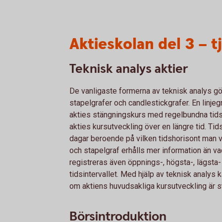
Aktieskolan del 3 – t
Teknisk analys aktier
De vanligaste formerna av teknisk analys gör
stapelgrafer och candlestickgrafer. En lin
akties stängningskurs med regelbundna tidsin
akties kursutveckling över en längre tid. Tids
dagar beroende på vilken tidshorisont man vä
och stapelgraf erhålls mer information än va
registreras även öppnings-, högsta-, lägsta-
tidsintervallet. Med hjälp av teknisk analys k
om aktiens huvudsakliga kursutveckling är s
Börsintroduktion