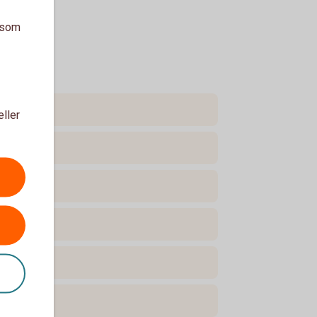
a som
eller