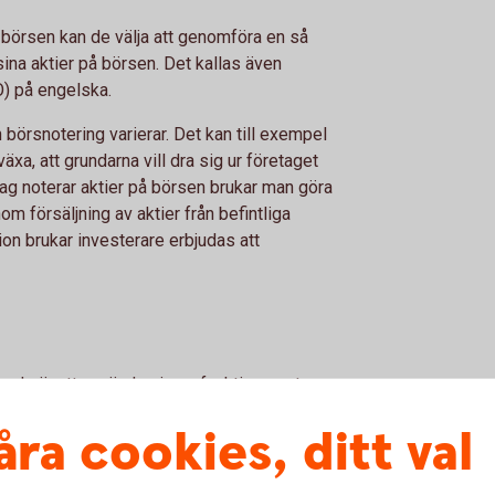
 börsen kan de välja att genomföra en så
 sina aktier på börsen. Det kallas även
PO) på engelska.
en börsnotering varierar. Det kan till exempel
äxa, att grundarna vill dra sig ur företaget
lag noterar aktier på börsen brukar man göra
m försäljning av aktier från befintliga
on brukar investerare erbjudas att
arande är att använda sig av funktionen stop
automatik kommer att säljas om aktiekursen
åra cookies, ditt val
estämt.