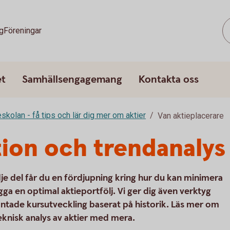
g
Föreningar
et
Samhällsengagemang
Kontakta oss
eskolan - få tips och lär dig mer om aktier
Van aktieplacerare
ion och trendanalys
dje del får du en fördjupning kring hur du kan minimera
ygga en optimal aktieportfölj. Vi ger dig även verktyg
äntade kursutveckling baserat på historik. Läs mer om
eknisk analys av aktier med mera.