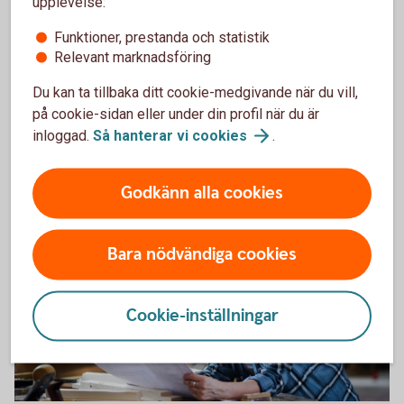
Flytta din avtalspension till oss
upplevelse:
Funktioner, prestanda och statistik
Vill du få en bättre koll på hela din pension? Då kan
Relevant marknadsföring
det vara en idé att flytta din kollektivavtalade
Du kan ta tillbaka ditt cookie-medgivande när du vill,
tjänstepension - avtalspensionen - till oss.
på cookie-sidan eller under din profil när du är
inloggad.
Så hanterar vi
cookies
.
Flytta kollektivavtal
tjänstepension
Godkänn alla cookies
Bara nödvändiga cookies
Cookie-inställningar