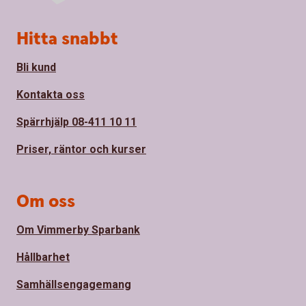
Sidfot
Hitta snabbt
Bli kund
Kontakta oss
Spärrhjälp 08-411 10 11
Priser, räntor och kurser
Om oss
Om Vimmerby Sparbank
Hållbarhet
Samhällsengagemang