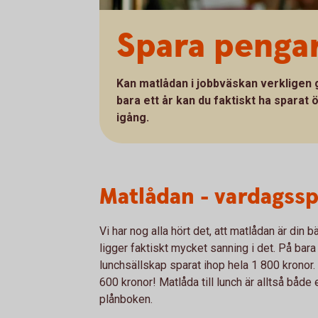
Spara penga
Kan matlådan i jobbväskan verkligen g
bara ett år kan du faktiskt ha sparat
igång.
Matlådan - vardagss
Vi har nog alla hört det, att matlådan är din 
ligger faktiskt mycket sanning i det. På ba
lunchsällskap sparat ihop hela 1 800 kronor. 
600 kronor! Matlåda till lunch är alltså både 
plånboken.