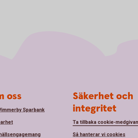
 oss
Säkerhet och
integritet
Vimmerby Sparbank
barhet
Ta tillbaka cookie-medgiva
hällsengagemang
Så hanterar vi cookies