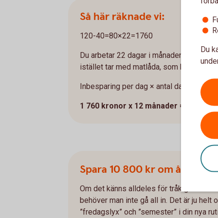
förbä
Så här räknade vi:
F
R
120-40=80×22=1760
Du ka
Du arbetar 22 dagar i månaden och köper l
under
istället tar med matlåda, som kostar ca 
Inbesparing per dag × antal dagar per m
1 760 kronor x 12 månader = 21 120 k
Spara 10 800 kr om året på 
Om det känns alldeles för tråkigt att beh
behöver man inte gå all in. Det är ju helt o
”fredagslyx” och ”semester” i din nya ru