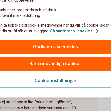
ttrar din upplevelse:
unktioner, prestanda och statistik
elevant marknadsföring
n ta tillbaka ditt cookie-medgivande när du vill, på cookie-sidan 
unch ute för 120 kr. Det blir 2 640 kr. Om du
 din profil när du är inloggad.
Så hanterar vi
cookies
.
40 kr att laga hemma, spenderar du ca 880 kronor.
ånad = inbesparing per månad.
Godkänn alla cookies
r.
Bara nödvändiga cookies
Cookie-inställningar
matlåda varannan dag
öva säga hejdå till krog och restaurang så
kej att släppa in lite ”orkar inte”, ”glömde",
tin och kanske köra matlåda varannan dag. 10