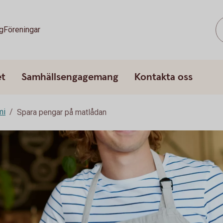
g
Föreningar
et
Samhällsengagemang
Kontakta oss
mi
Spara pengar på matlådan