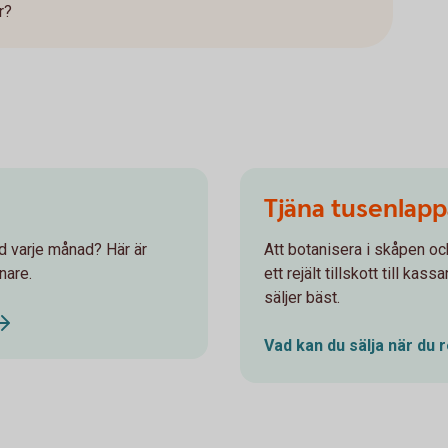
r?
Tjäna tusenlap
d varje månad? Här är
Att botanisera i skåpen oc
nare.
ett rejält tillskott till ka
säljer bäst.
Vad kan du sälja när du 