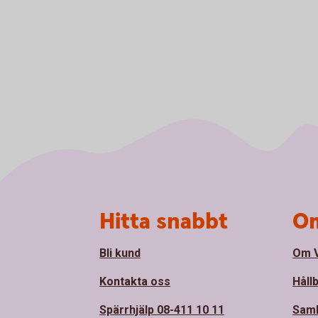
Sidfot
Hitta snabbt
Om
Bli kund
Om 
Kontakta oss
Håll
Spärrhjälp 08-411 10 11
Sam