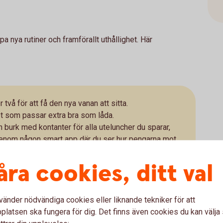
 nya rutiner och framförallt uthållighet. Här
två för att få den nya vanan att sitta.
t som passar extra bra som låda.
n burk med kontanter för alla uteluncher du sparar,
t genom någon smart app där du ser hur pengarna mot
åra cookies, ditt val
tidigt som du sparar pengar, kan du även spara på
vänder nödvändiga cookies eller liknande tekniker för att
latsen ska fungera för dig. Det finns även cookies du kan välj