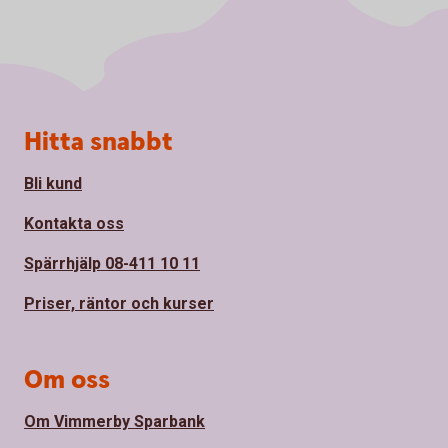
Sidfot
Hitta snabbt
Bli kund
Kontakta oss
Spärrhjälp 08-411 10 11
Priser, räntor och kurser
Om oss
Om Vimmerby Sparbank