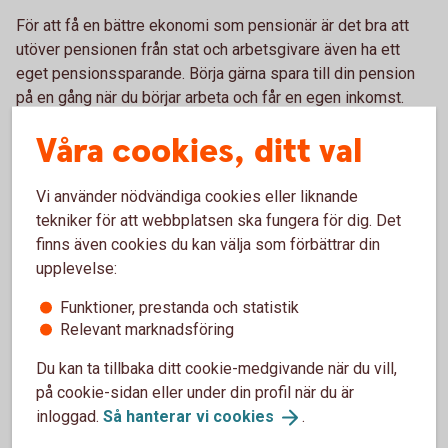
För att få en bättre ekonomi som pensionär är det bra att
utöver pensionen från stat och arbetsgivare även ha ett
eget pensionssparande. Börja gärna spara till din pension
på en gång när du börjar arbeta och får en egen inkomst.
– Ju tidigare du börjar spara till din pension, desto lägre
Våra cookies, ditt val
belopp kan du spara varje månad. Och även mindre belopp
växer sig större över tid, säger Madelén.
Vi använder nödvändiga cookies eller liknande
tekniker för att webbplatsen ska fungera för dig. Det
Ett bra riktmärke kan vara att börja att spara 500 kronor per
finns även cookies du kan välja som förbättrar din
månad, och öka till runt 1 000 kronor per månad vid 35 års
upplevelse:
ålder och 2 000 kronor per månad vid 45 års ålder. Börjar du
spara senare behöver beloppet vara högre.
Funktioner, prestanda och statistik
Relevant marknadsföring
Du kan ta tillbaka ditt cookie-medgivande när du vill,
på cookie-sidan eller under din profil när du är
Pension
inloggad.
Så hanterar vi
cookies
.
Läs mer om olika områden inom pension.