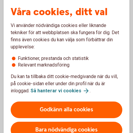
Var tydlig med ansvar och
Våra cookies, ditt val
förväntningar
Ha en öppen dialog med ditt barn om vem som
Vi använder nödvändiga cookies eller liknande
tar vilket ansvar. En gemensam plan gör det
tekniker för att webbplatsen ska fungera för dig. Det
enklare att undvika missförstånd längre fram.
finns även cookies du kan välja som förbättrar din
Har du fler barn?
upplevelse:
Fundera på om och hur du vill ge samma stöd
Funktioner, prestanda och statistik
till dem.
Relevant marknadsföring
Skriv avtal
Du kan ta tillbaka ditt cookie-medgivande när du vill,
Skuldebrev eller samägandeavtal tydliggör
på cookie-sidan eller under din profil när du är
villkor och roller, även inom familjen.
inloggad.
Så hanterar vi cookies
.
Ska ditt barn flytta ihop med
någon?
Godkänn alla cookies
Ett samboavtal kan skydda ditt barns del vid en
separation. Utan ett sådant riskerar den gåva
Bara nödvändiga cookies
eller insats du bidragit med att delvis delas