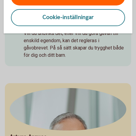
med sambon vid en separation.
Tänk på att en gåva ofta räknas
Cookie-inställningar
som förskott på arv
Vill du undvika det, eller vill du göra gåvan till
enskild egendom, kan det regleras i
gåvobrevet. På så sätt skapar du trygghet både
för dig och ditt barn.