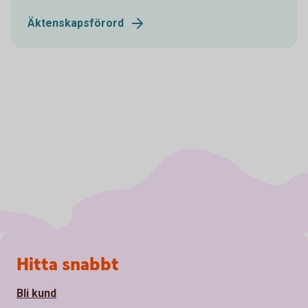
Äktenskapsförord
Sidfot
Hitta snabbt
Bli kund