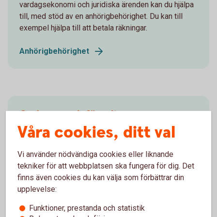
vardagsekonomi och juridiska ärenden kan du hjälpa
till, med stöd av en anhörigbehörighet. Du kan till
exempel hjälpa till att betala räkningar.
Anhörigbehörighet
God man och förvaltare
Våra cookies, ditt val
Om en person inte längre kan sköta sin ekonomi och
juridiska ärenden och ingen anhörig kan hjälpa till
Vi använder nödvändiga cookies eller liknande
finns andra alternativ. Läs mer om god man och
tekniker för att webbplatsen ska fungera för dig. Det
förvaltare, samt vad som skiljer dem åt.
finns även cookies du kan välja som förbättrar din
upplevelse:
God man och förvaltare
Funktioner, prestanda och statistik