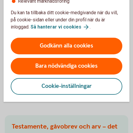
Relevant marknadsföring
Du kan ta tillbaka ditt cookie-medgivande när du vill,
Andra läser också
på cookie-sidan eller under din profil när du är
inloggad.
Så hanterar vi cookies
.
Arvsrätt och arvsklasser
Godkänn alla cookies
Det finns flera faktorer som påverkar hur ditt arv
fördelas och många ställer sig frågan – vem ärver
Bara nödvändiga cookies
mig? Läs mer om arvsrätt, arvsklasser och hur olika
arvsordningar kan se ut när inget testamente finns.
Cookie-inställningar
Arvsrätt och arvsklasser - vem ärver mig?
Testamente, gåvobrev och arv – det