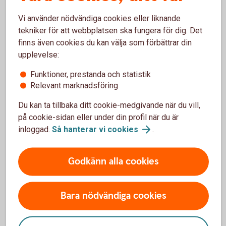
utbetalningen.
Vi använder nödvändiga cookies eller liknande
tekniker för att webbplatsen ska fungera för dig. Det
finns även cookies du kan välja som förbättrar din
upplevelse:
Skicka in handlingar
Funktioner, prestanda och statistik
Relevant marknadsföring
Skicka handlingarna i ett frankerat kuvert till:
Du kan ta tillbaka ditt cookie-medgivande när du vill,
Vimmerby Sparbank
på cookie-sidan eller under din profil när du är
Box 103
inloggad.
Så hanterar vi
cookies
.
598 22 Vimmerby
Godkänn alla cookies
Bara nödvändiga cookies