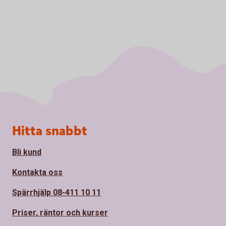
Sidfot
Hitta snabbt
Bli kund
Kontakta oss
Spärrhjälp 08-411 10 11
Priser, räntor och kurser