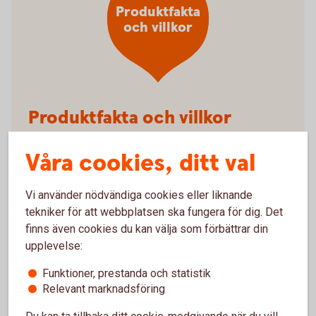
Produktfakta
och villkor
Produktfakta och villkor
Förköpsinformation Trygga sjukförsäkring
Våra cookies, ditt val
kort (pdf)
Villkor Trygga sjukförsäkring kort (pdf)
Vi använder nödvändiga cookies eller liknande
tekniker för att webbplatsen ska fungera för dig. Det
finns även cookies du kan välja som förbättrar din
upplevelse:
Funktioner, prestanda och statistik
Relevant marknadsföring
Anmäl skada