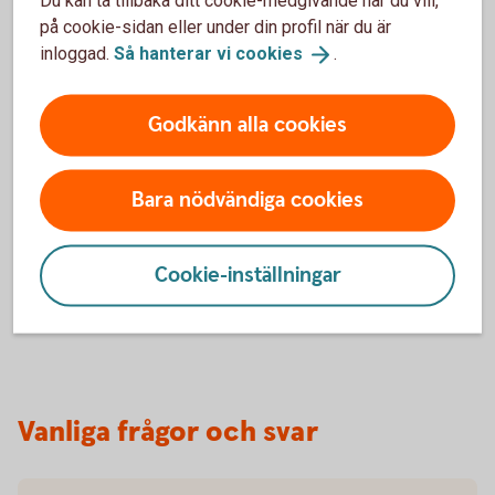
Du kan ta tillbaka ditt cookie-medgivande när du vill,
på cookie-sidan eller under din profil när du är
inloggad.
Så hanterar vi
cookies
.
Godkänn alla cookies
Har olyckan varit framme?
Bara nödvändiga cookies
Här kan du göra din anmälan och ansöka om
ersättning.
Cookie-inställningar
Skadeanmälan – anmäl
skada
Vanliga frågor och svar