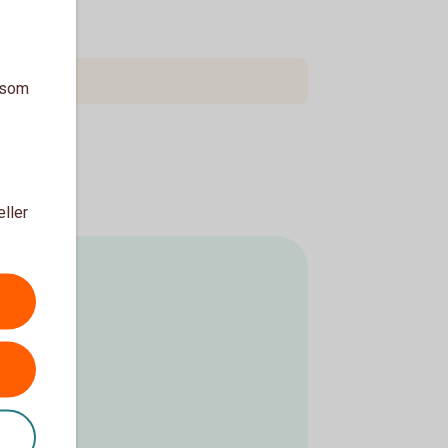
ringen
a som
eller