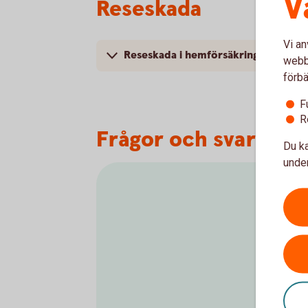
V
Reseskada
Vi an
Reseskada i hemförsäkringen
webbp
förbä
F
R
Frågor och svar om 
Du ka
under