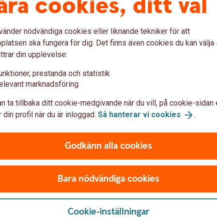
åra cookies, ditt val
vänder nödvändiga cookies eller liknande tekniker för att
Reseskada i kortförsäk
latsen ska fungera för dig. Det finns även cookies du kan välj
ttrar din upplevelse:
unktioner, prestanda och statistik
elevant marknadsföring
skador och skadeanmälan
n ta tillbaka ditt cookie-medgivande när du vill, på cookie-sidan 
 din profil när du är inloggad.
Så hanterar vi
cookies
.
Godkänn alla cookies
Frågor?
Bara nödvändiga cookies
Cookie-inställningar