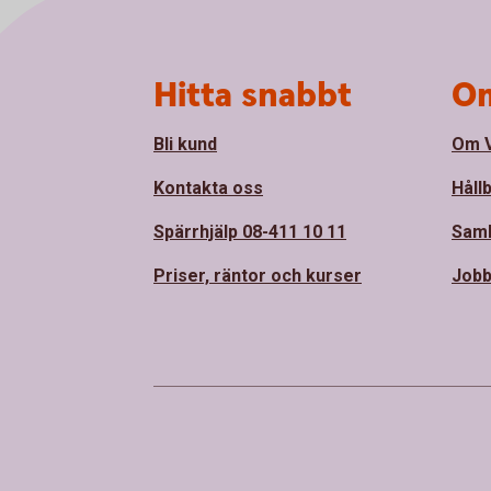
Sidfot
Hitta snabbt
Om
Bli kund
Om 
Kontakta oss
Håll
Spärrhjälp 08-411 10 11
Sam
Priser, räntor och kurser
Jobb