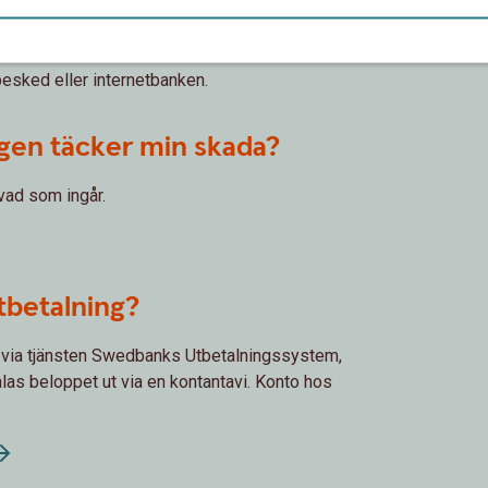
?
sbesked eller internetbanken.
ngen täcker min skada?
 vad som ingår.
tbetalning?
r via tjänsten Swedbanks Utbetalningssystem,
alas beloppet ut via en kontantavi. Konto hos