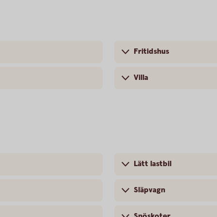
Fritidshus
Villa
Lätt lastbil
Släpvagn
Snöskoter