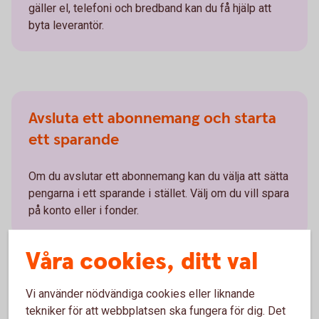
gäller el, telefoni och bredband kan du få hjälp att
byta leverantör.
Avsluta ett abonnemang och starta
ett sparande
Om du avslutar ett abonnemang kan du välja att sätta
pengarna i ett sparande i stället. Välj om du vill spara
på konto eller i fonder.
Våra cookies, ditt val
Vi använder nödvändiga cookies eller liknande
Så hittar du Abonnemangshjälpen i
tekniker för att webbplatsen ska fungera för dig. Det