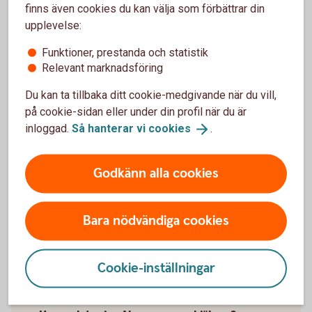
appen
finns även cookies du kan välja som förbättrar din
upplevelse:
Logga in i appen för privatpersoner och välj Du.
Funktioner, prestanda och statistik
Under tjänster välj Abonnemangshjälpen och följ
Relevant marknadsföring
instruktionerna på skärmen.
Du kan ta tillbaka ditt cookie-medgivande när du vill,
på cookie-sidan eller under din profil när du är
inloggad.
Så hanterar vi
cookies
.
Frågor och svar om
Godkänn alla cookies
Abonnemangshjälpen
Bara nödvändiga cookies
Vad är abonnemangshjälpen?
Vad kostar det att använda
Cookie-inställningar
abonnemangshjälpen?