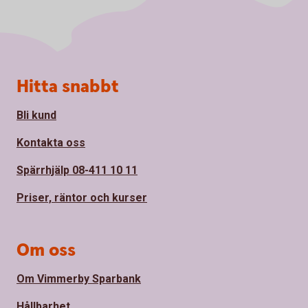
Sidfot
Hitta snabbt
Bli kund
Kontakta oss
Spärrhjälp 08-411 10 11
Priser, räntor och kurser
Om oss
Om Vimmerby Sparbank
Hållbarhet