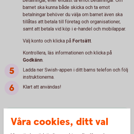
betalningar, eller endast ta emot betalningar. Om
barnet ska kunna både skicka och ta emot
betalningar behöver du välja om barnet även ska
tillåtas att betala till företag och organisationer,
samt att betala vid köp i e-handel och mobilappar.
Välj konto och klicka på
Fortsätt
.
Kontrollera, läs informationen och klicka på
Godkänn
.
Ladda ner Swish-appen i ditt barns telefon och följ
instruktionerna.
Klart att användas!
Behöver du hjälp?
Våra cookies, ditt val
Ring Digital Support. Öppet måndag-fredag 08.00-