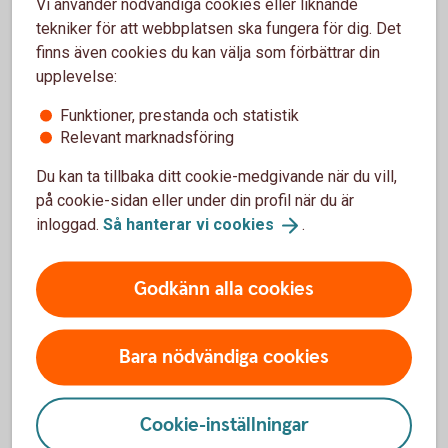
Vi använder nödvändiga cookies eller liknande
20.00, lördag-söndag 08.00-18.00 (stängt
tekniker för att webbplatsen ska fungera för dig. Det
storhelger).
finns även cookies du kan välja som förbättrar din
upplevelse:
Ring 0771-97 75 12
Funktioner, prestanda och statistik
Relevant marknadsföring
Du kan ta tillbaka ditt cookie-medgivande när du vill,
på cookie-sidan eller under din profil när du är
För att se detta innehåll behöver du först
inloggad.
Så hanterar vi
cookies
.
godkänna cookies för Funktioner, prestanda
och statistik.
Godkänn alla cookies
Inställningar för cookies
Bara nödvändiga cookies
Cookie-inställningar