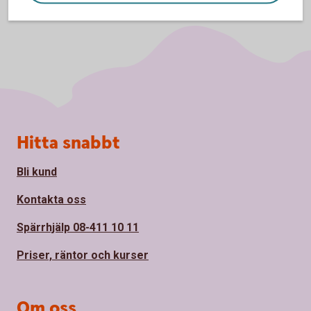
Sidfot
Hitta snabbt
Bli kund
Kontakta oss
Spärrhjälp 08-411 10 11
Priser, räntor och kurser
Om oss