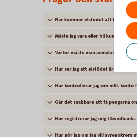
När kommer elstödet att betalas ut
Måste jag vara eller bli kund hos Sw
Varför måste man anmäla sitt konto
Hur ser jag att elstödet är på väg?
Hur kontrollerar jag om mitt konto 
Går det snabbare att få pengarna om
Hur registrerar jag mig i Swedbanks
Hur gör jag om jag vill avregistrera