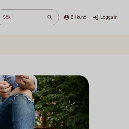
Sök
Bli kund
Logga in