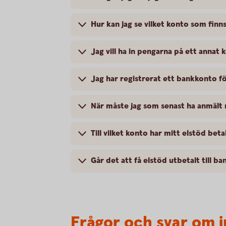
Hur kan jag se vilket konto som fin
Jag vill ha in pengarna på ett annat
Jag har registrerat ett bankkonto fö
När måste jag som senast ha anmält
Till vilket konto har mitt elstöd beta
Går det att få elstöd utbetalt till 
Frågor och svar om i