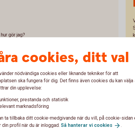
 hur gör jag?
örsäkringskassans webbplats.
åra cookies, ditt val
kassan.se)
vänder nödvändiga cookies eller liknande tekniker för att
latsen ska fungera för dig. Det finns även cookies du kan välj
ttrar din upplevelse:
unktioner, prestanda och statistik
elevant marknadsföring
n ta tillbaka ditt cookie-medgivande när du vill, på cookie-sidan 
 din profil när du är inloggad.
Så hanterar vi
cookies
.
Swedbanks kontoregister