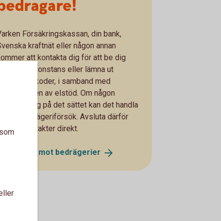
bedragare!
Varken Försäkringskassan, din bank,
Svenska kraftnät eller någon annan
kommer att kontakta dig för att be dig
logga in någonstans eller lämna ut
personliga koder, i samband med
utbetalningen av elstöd. Om någon
kontaktar dig på det sättet kan det handla
om ett bedrägeriförsök. Avsluta därför
sådana kontakter direkt.
a som
Skydda dig mot
bedrägerier
eller