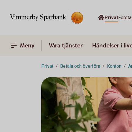
Privat
Företa
Meny
Våra tjänster
Händelser i liv
Privat
Betala och överföra
Konton
A