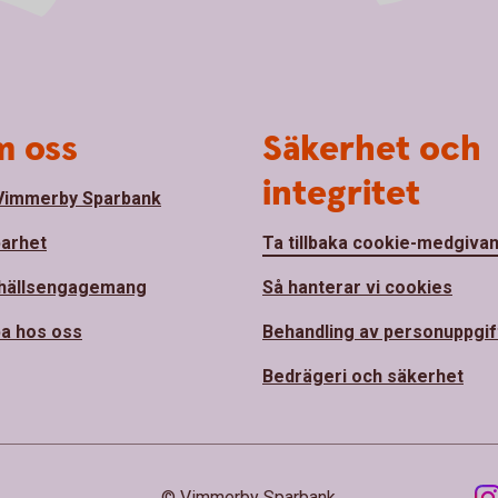
 oss
Säkerhet och
integritet
Vimmerby Sparbank
barhet
Ta tillbaka cookie-medgiva
hällsengagemang
Så hanterar vi cookies
a hos oss
Behandling av personuppgif
Bedrägeri och säkerhet
© Vimmerby Sparbank