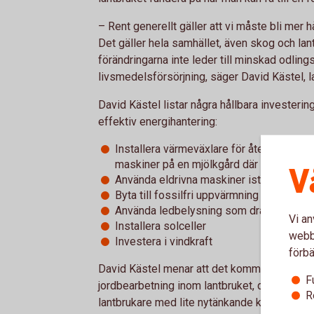
– Rent generellt gäller att vi måste bli mer h
Det gäller hela samhället, även skog och lant
förändringarna inte leder till minskad odlin
livsmedelsförsörjning, säger David Kästel, 
David Kästel listar några hållbara investerin
effektiv energihantering:
Installera värmeväxlare för återvinning 
maskiner på en mjölkgård där man använ
V
Använda eldrivna maskiner istället för fo
Byta till fossilfri uppvärmning
Använda ledbelysning som drar mindre s
Vi an
Installera solceller
webbp
Investera i vindkraft
förbä
David Kästel menar att det kommer att dröja i
F
jordbearbetning inom lantbruket, den batteri
R
lantbrukare med lite nytänkande kan förändra