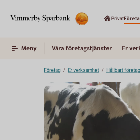
Privat
Företa
Meny
Våra företagstjänster
Er ve
Företag
Er verksamhet
Hållbart företa