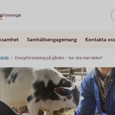
g
Föreningar
rksamhet
Samhällsengagemang
Kontakta os
gande
Energiförsörjning på gården – hur ska man tänka?