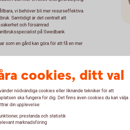
ållbara, vi behöver bli mer resurseffektiva.
bruk. Samtidigt är det centralt att
gssäkerhet och försämrad
lantbruksspecialist på Swedbank.
gar som en gård kan göra för att få en mer
av varmvatten (exempelvis diskning av
der mycket vatten)
åra cookies, ditt val
ssildrivna
tröm än vanliga lampor
vänder nödvändiga cookies eller liknande tekniker för att
latsen ska fungera för dig. Det finns även cookies du kan välj
ttrar din upplevelse:
nnan vi kan se eltraktorer för tung
unktioner, prestanda och statistik
kapaciteten finns inte idag men att
elevant marknadsföring
 en hel del.