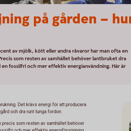
jning på gården – hu
nt av mjölk, kött eller andra råvaror har man ofta en
recis som resten av samhället behöver lantbruket dra
ill en fossilfri och mer effektiv energianvändning. Här är
brukning. Det krävs energi för att producera
tgård och dra runt tunga fordon.
men precis som resten av samhället behöver
ossilfri och mer effektiv energiförsörjning.