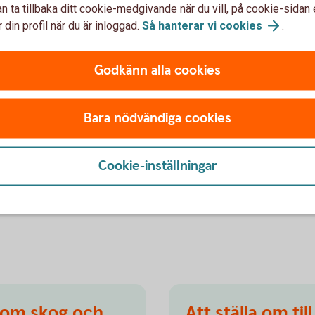
n ta tillbaka ditt cookie-medgivande när du vill, på cookie-sidan 
stå och gå, idag finns en annan medvetenhet.
 din profil när du är inloggad.
Så hanterar vi
cookies
.
tt privatekonomiskt perspektiv också –
Godkänn alla cookies
oduktion som bestämde sig för att gå över
nlig diesel. Efter ett år, när han frågade
blev svaret att de hade gått ner, för när
Bara nödvändiga cookies
om, och sänkte istället sina kostnader.
t alltid ha med den stora lastmaskinen som
Cookie-inställningar
här bearbetningen av marken? Se över din
, säger David Kästel.
inom skog och
Att ställa om till