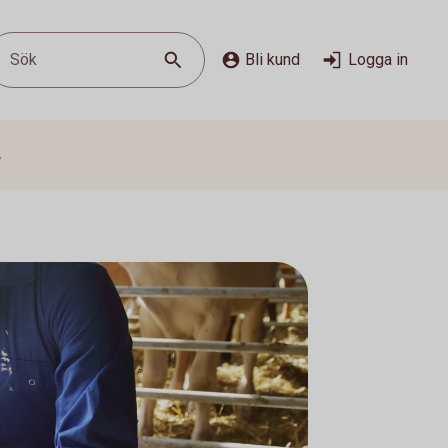
Sök
Bli kund
Logga in
s