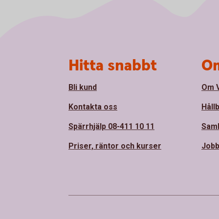
Sidfot
Hitta snabbt
Om
Bli kund
Om 
Kontakta oss
Håll
Spärrhjälp 08-411 10 11
Sam
Priser, räntor och kurser
Jobb