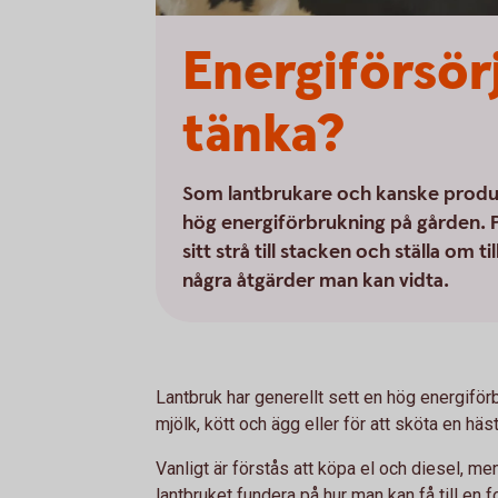
Energiförsör
tänka?
Som lantbrukare och kanske produce
hög energiförbrukning på gården. P
sitt strå till stacken och ställa om t
några åtgärder man kan vidta.
Lantbruk har generellt sett en hög energiför
mjölk, kött och ägg eller för att sköta en häs
Vanligt är förstås att köpa el och diesel, 
lantbruket fundera på hur man kan få till en f