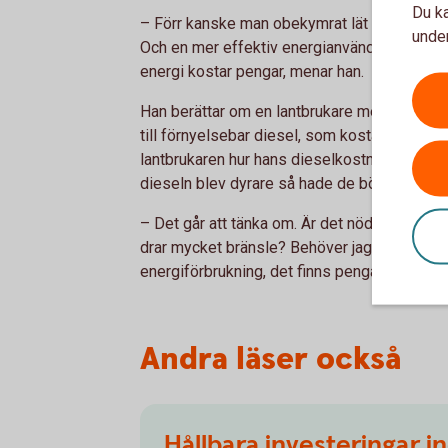
Du ka
– Förr kanske man obekymrat lät en maskin 
under
Och en mer effektiv energianvändning har e
energi kostar pengar, menar han.
Han berättar om en lantbrukare med mjölkpr
till förnyelsebar diesel, som kostar mer än va
lantbrukaren hur hans dieselkostnader blivit, 
dieseln blev dyrare så hade de börjat tänka 
– Det går att tänka om. Är det nödvändigt at
drar mycket bränsle? Behöver jag göra den 
energiförbrukning, det finns pengar att spara
Andra läser också
Hållbara investeringar 