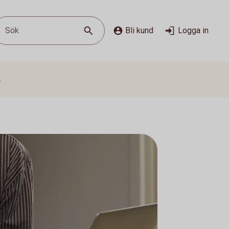
Sök
Bli kund
Logga in
s