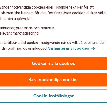
nt av resultatet, men fonden måste återföras
vänder nödvändiga cookies eller liknande tekniker för att
ara ett sätt att jämna ut resultat mellan år
latsen ska fungera för dig. Det finns även cookies du kan välj
ttrar din upplevelse:
unktioner, prestanda och statistik
elevant marknadsföring
inster stanna kvar i verksamheten och
n ta tillbaka ditt cookie-medgivande när du vill, på cookie-sidan 
Syftet är att skapa mer likvärdiga
 din profil när du är inloggad.
Så hanterar vi
cookies
.
igga kvar i företaget för framtida
Godkänn alla cookies
Bara nödvändiga cookies
n kan beskattas som kapitalinkomst i stället
Cookie-inställningar
skatten bli lägre i vissa situationer.
al och görs i deklarationen.