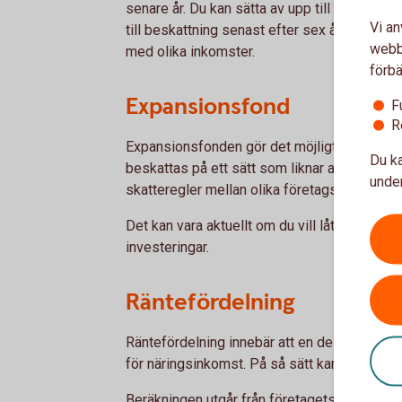
senare år. Du kan sätta av upp till 30 proce
Vi an
till beskattning senast efter sex år. Det kan v
webbp
med olika inkomster.
förbä
Expansionsfond
F
R
Expansionsfonden gör det möjligt att låta v
Du ka
beskattas på ett sätt som liknar aktiebolag. 
under
skatteregler mellan olika företagsformer.
Det kan vara aktuellt om du vill låta kapital l
investeringar.
Räntefördelning
Räntefördelning innebär att en del av vinste
för näringsinkomst. På så sätt kan den totala 
Beräkningen utgår från företagets egna kapit