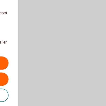
a som
eller