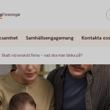
g
Föreningar
rksamhet
Samhällsengagemang
Kontakta os
Skatt vid enskild firma – vad ska man tänka på?