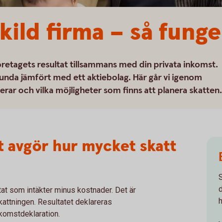
kild firma – så fung
öretagets resultat tillsammans med din privata inkomst.
lunda jämfört med ett aktiebolag. Här går vi igenom
rar och vilka möjligheter som finns att planera skatten.
et avgör hur mycket skatt
tat som intäkter minus kostnader. Det är
skattningen. Resultatet deklareras
nkomstdeklaration.