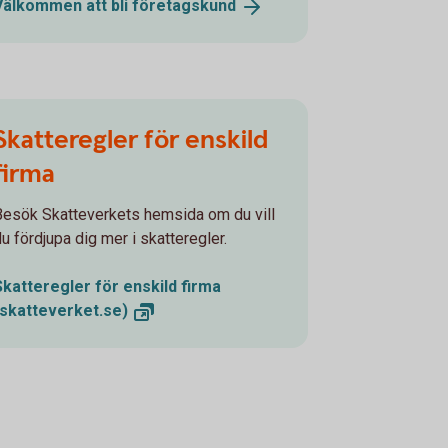
Välkommen att bli
företagskund
Skatteregler för enskild
firma
Besök Skatteverkets hemsida om du vill
du fördjupa dig mer i skatteregler.
Skatteregler för enskild firma
(skatteverket.se)