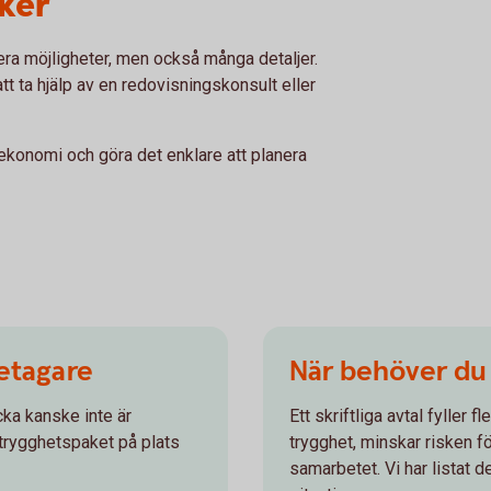
äker
lera möjligheter, men också många detaljer.
tt ta hjälp av en redovisningskonsult eller
ekonomi och göra det enklare att planera
retagare
När behöver du h
cka kanske inte är
Ett skriftliga avtal fyller f
trygghetspaket på plats
trygghet, minskar risken f
samarbetet. Vi har listat de