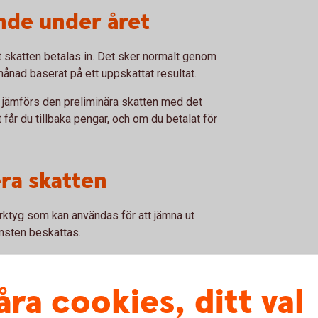
nde under året
tt skatten betalas in. Det sker normalt genom
månad baserat på ett uppskattat resultat.
Då jämförs den preliminära skatten med det
 får du tillbaka pengar, och om du betalat för
era skatten
verktyg som kan användas för att jämna ut
vinsten beskattas.
åra cookies, ditt val
kattningen av en del av vinsten till ett