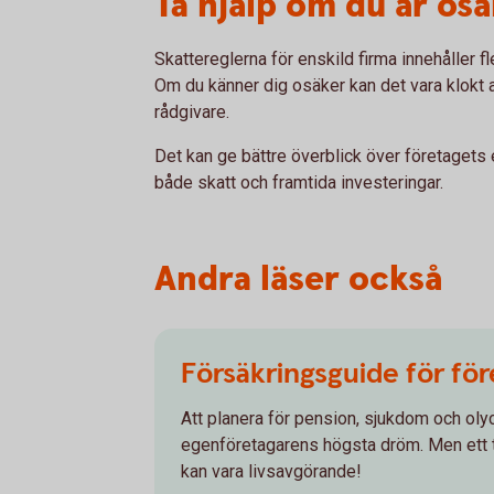
Ta hjälp om du är os
Skattereglerna för enskild firma innehåller f
Om du känner dig osäker kan det vara klokt a
rådgivare.
Det kan ge bättre överblick över företagets 
både skatt och framtida investeringar.
Andra läser också
Försäkringsguide för fö
Att planera för pension, sjukdom och oly
egenföretagarens högsta dröm. Men ett 
kan vara livsavgörande!