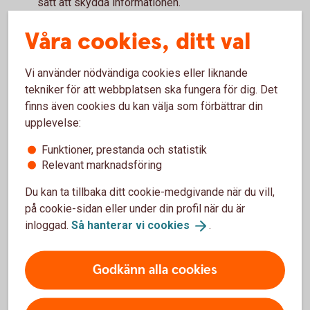
sätt att skydda informationen.
Ett sekretessavtal innebär att den som tar del av
Våra cookies, ditt val
informationen förbinder sig att inte sprida den vidare
eller använda den på ett sätt som kan skada företaget.
Vi använder nödvändiga cookies eller liknande
När du hanterar personuppgifter
tekniker för att webbplatsen ska fungera för dig. Det
finns även cookies du kan välja som förbättrar din
De flesta företag hanterar någon form av
upplevelse:
personuppgifter, till exempel kunduppgifter eller
uppgifter om anställda. Då behöver verksamheten
Funktioner, prestanda och statistik
följa dataskyddsförordningen (GDPR).
Relevant marknadsföring
Det innebär bland annat att företaget ska informera
Du kan ta tillbaka ditt cookie-medgivande när du vill,
om hur personuppgifter samlas in och används, till
på cookie-sidan eller under din profil när du är
exempel genom en integritetspolicy. I vissa fall kan
inloggad.
Så hanterar vi
cookies
.
det också behövas personuppgiftsbiträdesavtal med
leverantörer som hanterar uppgifter åt företaget.
Godkänn alla cookies
När du ska skriva under ett avtal