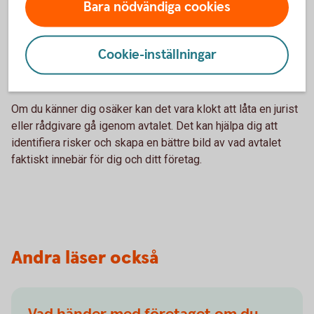
Bara nödvändiga cookies
Innan du skriver under ett avtal är det viktigt att du förstår
vad det innebär. Avtal kan ibland innehålla formuleringar
Cookie-inställningar
som är svåra att tolka eller som kan få större konsekvenser
än man först tror.
Om du känner dig osäker kan det vara klokt att låta en jurist
eller rådgivare gå igenom avtalet. Det kan hjälpa dig att
identifiera risker och skapa en bättre bild av vad avtalet
faktiskt innebär för dig och ditt företag.
Andra läser också