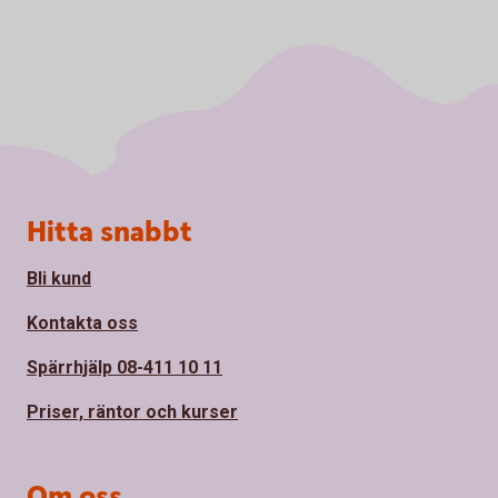
Sidfot
Hitta snabbt
Bli kund
Kontakta oss
Spärrhjälp 08-411 10 11
Priser, räntor och kurser
Om oss