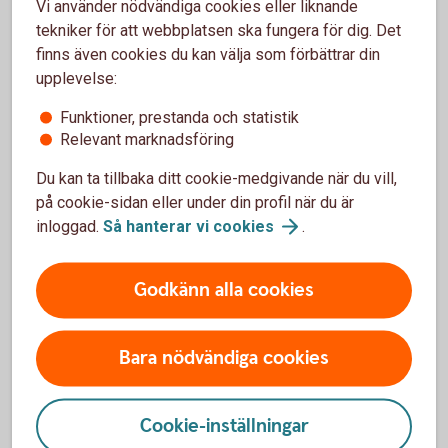
Vi använder nödvändiga cookies eller liknande
Gör kreditupplysning på nya kunder
tekniker för att webbplatsen ska fungera för dig. Det
Var tydlig med betalningsvillkor
finns även cookies du kan välja som förbättrar din
Fakturera direkt efter utfört arbete
upplevelse:
Skicka påminnelser snabbt om betalning
uteblir
Funktioner, prestanda och statistik
Relevant marknadsföring
Du kan ta tillbaka ditt cookie-medgivande när du vill,
på cookie-sidan eller under din profil när du är
Begrepp att känna till när kunder
inloggad.
Så hanterar vi
cookies
.
inte betalar
Godkänn alla cookies
Betalningspåminnelse
En betalningspåminnelse skickas när en faktura inte
Bara nödvändiga cookies
har betalats i tid. Den uppmanar kunden att betala
skulden och kan innehålla en påminnelseavgift enligt
Cookie-inställningar
gällande regler.