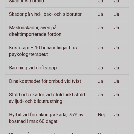
Skador vid brand
Ja
Ja
Skador på vind-, bak- och sidorutor
Ja
Ja
Maskinskador, även på
Ja
Ja
direktimporterade fordon
Kristerapi – 10 behandlingar hos
Ja
Ja
psykolog/terapeut
Bärgning vid driftstopp
Ja
Ja
Dina kostnader för ombud vid tvist
Ja
Ja
Stöld och skador vid stöld, inkl stöld
Ja
Ja
av ljud- och bildutrustning
Hyrbil vid försäkringsskada, 75% av
Nej
Ja
kostnad i max 60 dagar