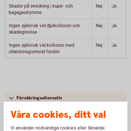
Skador på inredning i kupé- och
Nej
Ja
bagageutrymme
Ingen självrisk vid djurkollision och
Nej
Ja
skadegörelse
Ingen självrisk vid kollision med
Nej
Ja
utlandsregistrerat fordon
Försäkringsalternativ
Våra cookies, ditt val
Pris
Vi använder nödvändiga cookies eller liknande
Välj rätt bilförsäkring