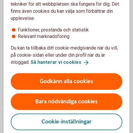
tekniker för att webbplatsen ska fungera för dig. Det
finns även cookies du kan välja som förbättrar din
Mer information
upplevelse:
Funktioner, prestanda och statistik
Relevant marknadsföring
Du kan ta tillbaka ditt cookie-medgivande när du vill,
på cookie-sidan eller under din profil när du är
Anmäl skada
inloggad.
Så hanterar vi
cookies
.
Godkänn alla cookies
Bara nödvändiga cookies
Anmäl skada online
Cookie-inställningar
Anmäl skada online
(3kronor.se)