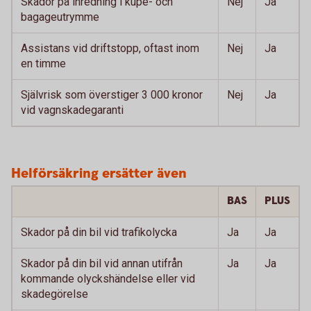
Skador på inredning i kupé- och
Nej
Ja
bagageutrymme
Assistans vid driftstopp, oftast inom
Nej
Ja
en timme
Självrisk som överstiger 3 000 kronor
Nej
Ja
vid vagnskadegaranti
Helförsäkring ersätter även
BAS
PLUS
Skador på din bil vid trafikolycka
Ja
Ja
Skador på din bil vid annan utifrån
Ja
Ja
kommande olyckshändelse eller vid
skadegörelse