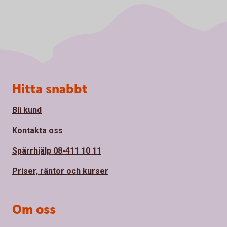
Sidfot
Hitta snabbt
Bli kund
Kontakta oss
Spärrhjälp 08-411 10 11
Priser, räntor och kurser
Om oss