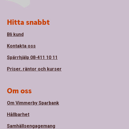
Sidfot
Hitta snabbt
Bli kund
Kontakta oss
Spärrhjälp 08-411 10 11
Priser, räntor och kurser
Om oss
Om Vimmerby Sparbank
Hållbarhet
Samhällsengagemang