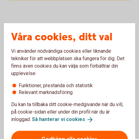
Minskad miljöpåverkan - för miljön
Våra cookies, ditt val
med AutoPlan vagnpark
Vi använder nödvändiga cookies eller liknande
Miljöanpassad bilpolicy
tekniker för att webbplatsen ska fungera för dig. Det
finns även cookies du kan välja som förbättrar din
Med AutoPlan får du hjälp att miljöanpassa företagets
upplevelse:
bilpolicy så att det blir lättare att möta framtidens miljökrav.
Funktioner, prestanda och statistik
Få miljörelaterad statistik över företagets bilar, bland annat
Relevant marknadsföring
för bullernivå och det faktiska koldioxidutsläppet.
Du kan ta tillbaka ditt cookie-medgivande när du vill,
på cookie-sidan eller under din profil när du är
inloggad.
Så hanterar vi
cookies
.