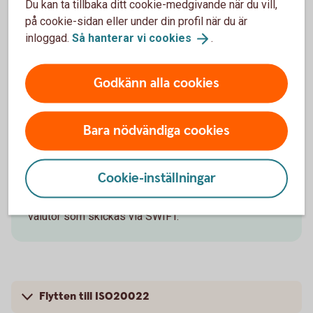
Du kan ta tillbaka ditt cookie-medgivande när du vill,
ISO20022-baserade betalningsfiler
på cookie-sidan eller under din profil när du är
inloggad.
Så hanterar vi
cookies
.
Godkänn alla cookies
High value payments flyttades till
ISO20022 i mars 2023
Bara nödvändiga cookies
High-Value-Payments gick över till ISO20022 som
standard för en stor del av våra internationella
Cookie-inställningar
betalningar: EUR med större belopp (high value
payments) och internationella betalningar i andra
valutor som skickas via SWIFT.
Flytten till ISO20022