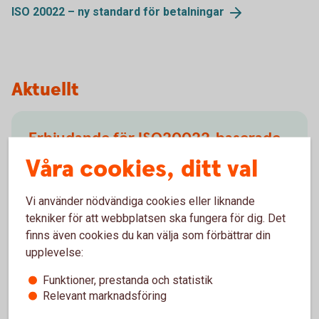
ISO 20022 – ny standard för
betalningar
Aktuellt
Erbjudande för ISO20022-baserade
betalningsfiler
Våra cookies, ditt val
ISO20022 är en internationell standard för finansiella
Vi använder nödvändiga cookies eller liknande
meddelanden (betalfiler) i XML-format. Swedbank
tekniker för att webbplatsen ska fungera för dig. Det
erbjuder möjlighet att ta emot betalningsuppdrag och
finns även cookies du kan välja som förbättrar din
leverera information till våra kunder för följande
upplevelse:
tjänster.
Funktioner, prestanda och statistik
Relevant marknadsföring