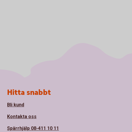
Sidfot
Hitta snabbt
Bli kund
Kontakta oss
Spärrhjälp 08-411 10 11