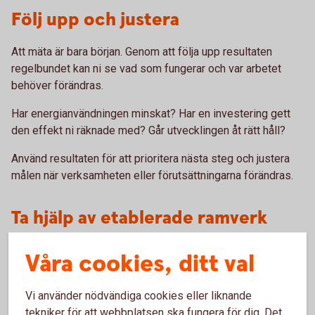
Följ upp och justera
Att mäta är bara början. Genom att följa upp resultaten
regelbundet kan ni se vad som fungerar och var arbetet
behöver förändras.
Har energianvändningen minskat? Har en investering gett
den effekt ni räknade med? Går utvecklingen åt rätt håll?
Använd resultaten för att prioritera nästa steg och justera
målen när verksamheten eller förutsättningarna förändras.
Ta hjälp av etablerade ramverk
För vissa företag kan etablerade standarder och ramverk
Våra cookies, ditt val
vara ett stöd i hållbarhetsarbetet. GHG-protokollet kan till
exempel användas för att beräkna utsläpp av växthusgaser,
Vi använder nödvändiga cookies eller liknande
medan andra ramverk kan ge stöd kring hållbarhetsmål och
tekniker för att webbplatsen ska fungera för dig. Det