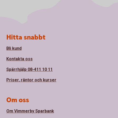
Sidfot
Hitta snabbt
Bli kund
Kontakta oss
Spärrhjälp 08-411 10 11
Priser, räntor och kurser
Om oss
Om Vimmerby Sparbank