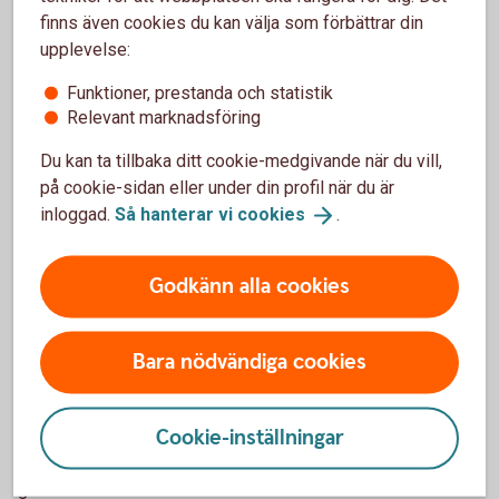
rapportering.
finns även cookies du kan välja som förbättrar din
Vilket stöd som är relevant beror på företagets
upplevelse:
verksamhet, behov och ambitionsnivå. Ni behöver inte
Funktioner, prestanda och statistik
använda alla modeller. Börja med det som hjälper er att
Relevant marknadsföring
strukturera och följa upp de frågor som är viktigast för
företaget.
Du kan ta tillbaka ditt cookie-medgivande när du vill,
på cookie-sidan eller under din profil när du är
inloggad.
Så hanterar vi
cookies
.
Gör mätningen till en del av
verksamheten
Godkänn alla cookies
Hållbarhetsmätning behöver inte vara ett separat projekt.
När ni följer upp relevanta mål regelbundet blir
Bara nödvändiga cookies
hållbarhetsarbetet en naturligare del av företagets
planering och utveckling.
Cookie-inställningar
Börja med några få områden, följ utvecklingen och bygg
vidare efter hand. Då blir det lättare att se vad som faktiskt
gör skillnad – för verksamheten och för omvärlden.