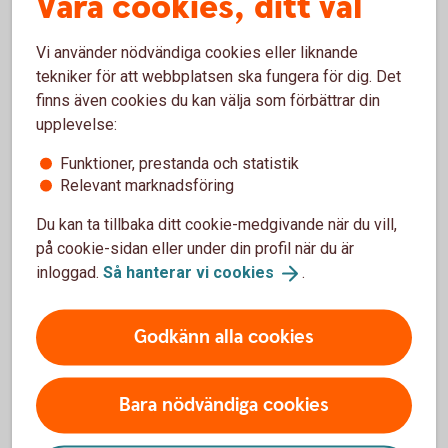
Våra cookies, ditt val
Om en icke-finansiell motpart är clearing-skyldig på grund
Vi använder nödvändiga cookies eller liknande
av något av ovanstående skäl kommer också övriga hårdare
tekniker för att webbplatsen ska fungera för dig. Det
EMIR-krav att gälla fullt ut, bland annat krav på ställande av
finns även cookies du kan välja som förbättrar din
säkerheter och rapporteringsskyldighet, se
upplevelse:
transaktionsrapportering
. Utför ni däremot
beräkningarna enligt reglerna och inte överskrider nämnda
Funktioner, prestanda och statistik
tröskelbelopp behöver ni varken cleara eller följa övriga
Relevant marknadsföring
riskbegränsande
åtgärder
.
Du kan ta tillbaka ditt cookie-medgivande när du vill,
på cookie-sidan eller under din profil när du är
inloggad.
Så hanterar vi
cookies
.
Gränser för clearingtröskeln (i nominella
Godkänn alla cookies
belopp):
Klass av OTC-
Tröskelvärde
Bara nödvändiga cookies
derivat