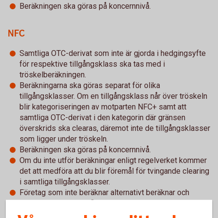
Beräkningen ska göras på koncernnivå.
NFC
Samtliga OTC-derivat som inte är gjorda i hedgingsyfte
för respektive tillgångsklass ska tas med i
tröskelberäkningen.
Beräkningarna ska göras separat för olika
tillgångsklasser. Om en tillgångsklass når över tröskeln
blir kategoriseringen av motparten NFC+ samt att
samtliga OTC-derivat i den kategorin där gränsen
överskrids ska clearas, däremot inte de tillgångsklasser
som ligger under tröskeln.
Beräkningen ska göras på koncernnivå.
Om du inte utför beräkningar enligt regelverket kommer
det att medföra att du blir föremål för tvingande clearing
i samtliga tillgångsklasser.
Företag som inte beräknar alternativt beräknar och
hamnar över en eller flera clearingtrösklar ska genast
notifiera ESMA och Finansinspektionen.