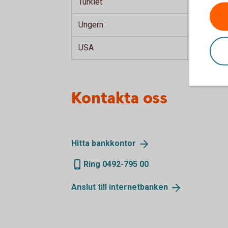
Turkiet
Turkisk li
Ungern
Ungersk f
USA
Amerikans
Kontakta oss
Hitta
bankkontor
Ring 0492-795 00
Anslut till
internetbanken