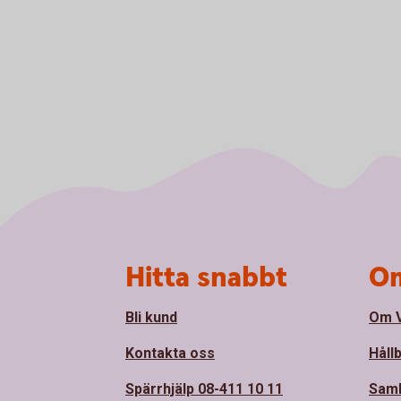
Sidfot
Hitta snabbt
Om
Bli kund
Om 
Kontakta oss
Håll
Spärrhjälp 08-411 10 11
Sam