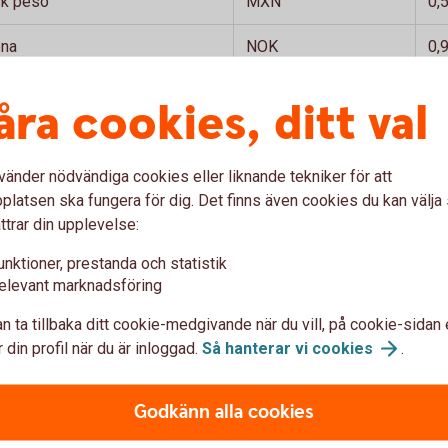
k peso
MXN
0,
ona
NOK
0,
dsk dollar
NZD
5,
åra cookies, ditt val
ty
PLN
2,
vänder nödvändiga cookies eller liknande tekniker för att
sk franc
CHF
11
latsen ska fungera för dig. Det finns även cookies du kan välj
ttrar din upplevelse:
ansk dollar
SGD
7,
unktioner, prestanda och statistik
pund
GBP
12
elevant marknadsföring
nsk rand
ZAR
0,
n ta tillbaka ditt cookie-medgivande när du vill, på cookie-sidan 
 din profil när du är inloggad.
Så hanterar vi
cookies
.
 bath
THB
0,
krona
CZK
0,
Godkänn alla cookies