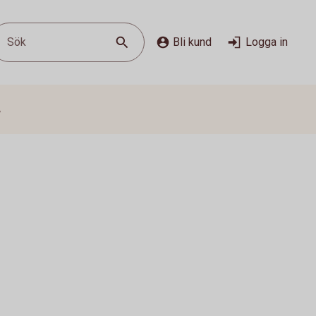
Sök
Bli kund
Logga in
s