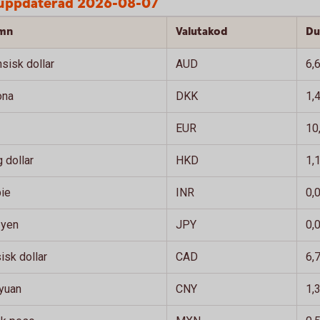
t uppdaterad 2026-08-07
amn
Valutakod
Du
nsisk dollar
AUD
6,
ona
DKK
1,
EUR
10
 dollar
HKD
1,
pie
INR
0,
 yen
JPY
0,
sk dollar
CAD
6,
 yuan
CNY
1,