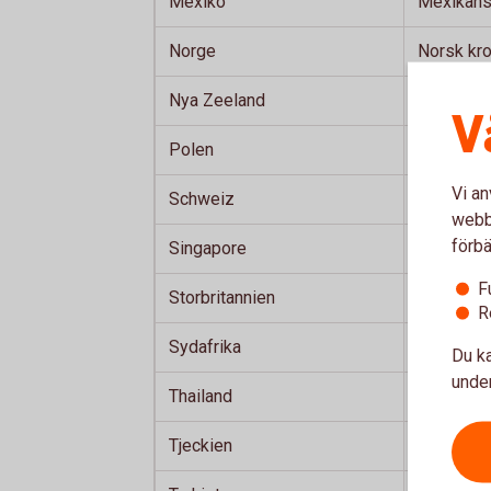
Mexiko
Mexikans
Norge
Norsk kr
Nya Zeeland
Nyzeelän
V
Polen
Polsk zlo
Vi an
Schweiz
Schweizi
webbp
förbä
Singapore
Singapori
F
Storbritannien
Brittiskt 
R
Sydafrika
Sydafrika
Du ka
under
Thailand
Thailänsk
Tjeckien
Tjeckisk 