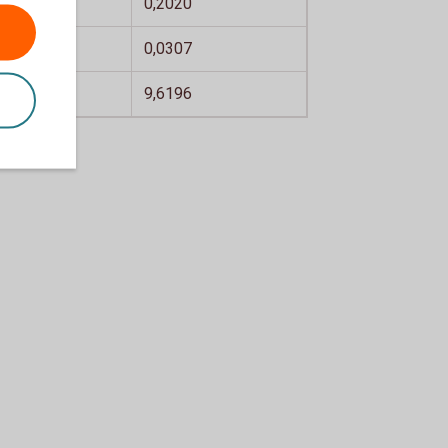
1956
0,2020
0297
0,0307
4348
9,6196