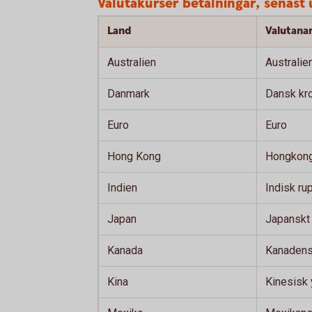
Valutakurser betalningar, senas
Land
Valutan
Australien
Australie
Danmark
Dansk kr
Euro
Euro
Hong Kong
Hongkong
Indien
Indisk ru
Japan
Japanskt
Kanada
Kanadensi
Kina
Kinesisk