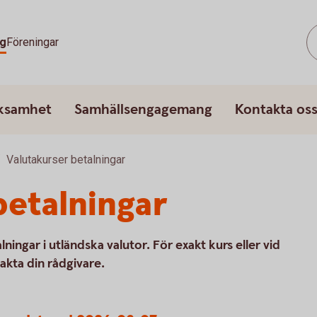
g
Föreningar
rksamhet
Samhällsengagemang
Kontakta os
Valutakurser betalningar
betalningar
lningar i utländska valutor. För exakt kurs eller vid
akta din rådgivare.