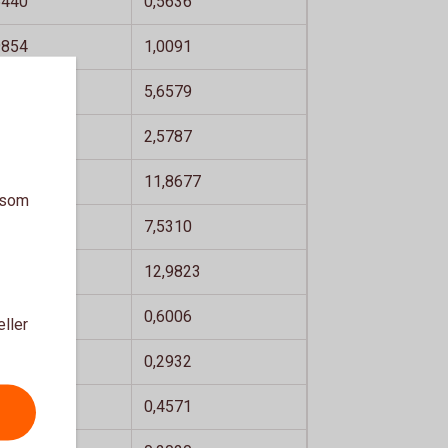
5440
0,5636
9854
1,0091
5192
5,6579
5239
2,5787
,6220
11,8677
a som
3745
7,5310
,7210
12,9823
5798
0,6006
eller
2837
0,2932
4473
0,4571