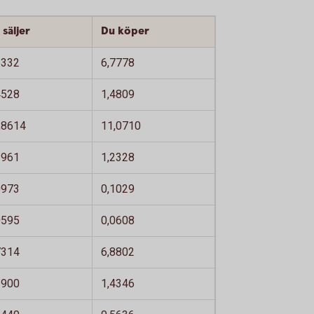
 säljer
Du köper
6332
6,7778
4528
1,4809
,8614
11,0710
1961
1,2328
0973
0,1029
0595
0,0608
7314
6,8802
3900
1,4346