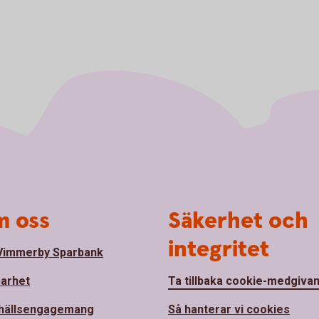
 oss
Säkerhet och
integritet
Vimmerby Sparbank
barhet
Ta tillbaka cookie-medgiva
hällsengagemang
Så hanterar vi cookies