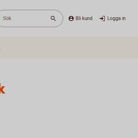
Sök
Bli kund
Logga in
s
k