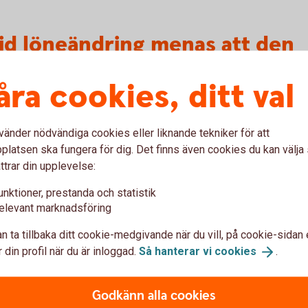
vid löneändring menas att den
åra cookies, ditt val
n anpassningar, inskränkningar eller
vänder nödvändiga cookies eller liknande tekniker för att
ller Försäkringskassan som har samband med
latsen ska fungera för dig. Det finns även cookies du kan välj
 (t ex sjuklön, sjukpenning,
ttrar din upplevelse:
ande sådan).
unktioner, prestanda och statistik
rmögen i mer än 14 dagar i följd under de
elevant marknadsföring
n ta tillbaka ditt cookie-medgivande när du vill, på cookie-sidan 
r fullständiga kan det innebära att
 din profil när du är inloggad.
Så hanterar vi
cookies
.
ingen inte gäller när de behöver utnyttjas. Då
 kan använda fullt ut.
Godkänn alla cookies