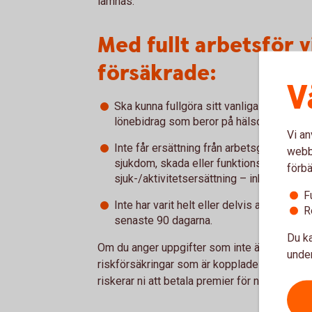
lämnas.
Med fullt arbetsför 
försäkrade:
V
Ska kunna fullgöra sitt vanliga arbete uta
lönebidrag som beror på hälsoskäl.
Vi an
Inte får ersättning från arbetsgivare e
webbp
sjukdom, skada eller funktionsnedsättning
förbä
sjuk-/aktivitetsersättning – inklusive vil
F
Inte har varit helt eller delvis arbetsofö
R
senaste 90 dagarna.
Du ka
Om du anger uppgifter som inte är sanna elle
under
riskförsäkringar som är kopplade till försäkr
riskerar ni att betala premier för något ni inte