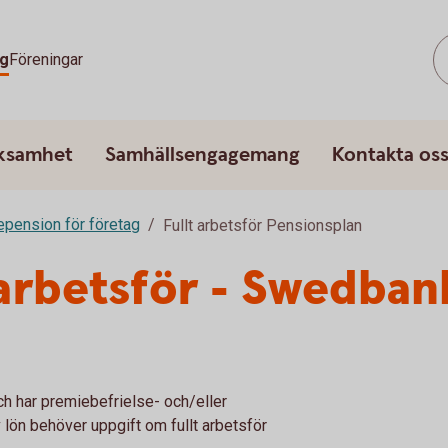
g
Föreningar
rksamhet
Samhällsengagemang
Kontakta os
epension för företag
Fullt arbetsför Pensionsplan
t arbetsför - Swedban
ch har premiebefrielse- och/eller
v lön behöver uppgift om fullt arbetsför