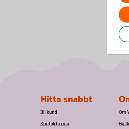
Sidfot
Hitta snabbt
Om
Bli kund
Om 
Kontakta oss
Håll