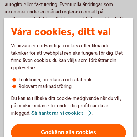
autogiro eller fakturering. Eventuella ändringar som
inkommer under en månad regleras normalt på
nästkommande faktura. Fakturaspecifikationen blir därför
en god hjälp att hålla reda på eventuella förändringar.
Våra cookies, ditt val
Autogiroaviseringen eller kopia på fakturan visas under
ekonomisk översikt/elektroniska dokument i
Vi använder nödvändiga cookies eller liknande
internetbanken företag.
tekniker för att webbplatsen ska fungera för dig. Det
finns även cookies du kan välja som förbättrar din
Ändring
upplevelse:
Funktioner, prestanda och statistik
Vill du byta konto för autogirobetalning, är du välkommen att
Relevant marknadsföring
0492-795 00
antingen ringa oss på telefon
så hjälper vi
dig. Du är också välkommen att besöka ett av våra kontor.
Du kan ta tillbaka ditt cookie-medgivande när du vill,
Hitta ditt
bankkontor
.
på cookie-sidan eller under din profil när du är
inloggad.
Så hanterar vi
cookies
.
Om premierna inte betalas i tid
Godkänn alla cookies