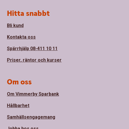
Sidfot
Hitta snabbt
Bli kund
Kontakta oss
Spärrhjälp 08-411 10 11
Priser, räntor och kurser
Om oss
Om Vimmerby Sparbank
Hållbarhet
Samhällsengagemang
Jobba hos oss