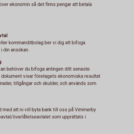
över ekonomin så det finns pengar att betala
vtal
eller kommanditbolag ber vi dig att bifoga
i din ansökan.
g
kan behöver du bifoga antingen ditt senaste
a dokument visar företagets ekonomiska resultat
stnader, tillgångar och skulder, och används som
 med att ni vill byta bank till oss på Vimmerby
eavtal/överlåtelseavtalet som upprättats i