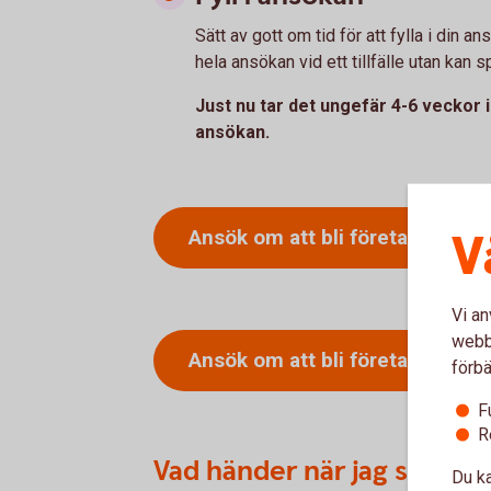
Sätt av gott om tid för att fylla i din a
hela ansökan vid ett tillfälle utan kan s
Just nu tar det ungefär 4-6 veckor i
ansökan.
V
Ansök om att bli företagskund 
Vi an
webbp
Ansök om att bli företagskund 
förbä
F
R
Vad händer när jag skickat
Du ka