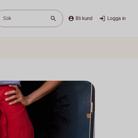
Sök
Bli kund
Logga in
s