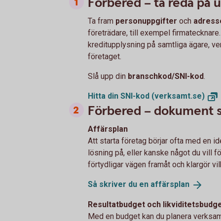
Förbered – ta reda på 
Ta fram
personuppgifter
och
adress
företrädare, till exempel firmatecknare.
kreditupplysning på samtliga ägare, v
företaget.
Slå upp din
branschkod/SNI-kod
.
Hitta din SNI-kod
(verksamt.se)
Förbered – dokument s
Affärsplan
Att starta företag börjar ofta med en id
lösning på, eller kanske något du vill fö
förtydligar vägen framåt och klargör v
Så skriver du en
affärsplan
Resultatbudget och likviditetsbudg
Med en budget kan du planera verksam