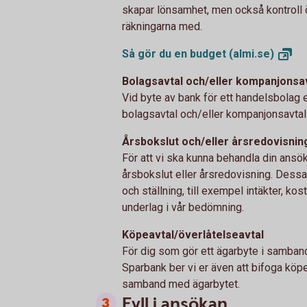
skapar lönsamhet, men också kontroll 
räkningarna med.
Så gör du en budget
(almi.se)
Bolagsavtal och/eller kompanjonsa
Vid byte av bank för ett handelsbolag 
bolagsavtal och/eller kompanjonsavtal 
Årsbokslut och/eller årsredovisnin
För att vi ska kunna behandla din ansö
årsbokslut eller årsredovisning. Dess
och ställning, till exempel intäkter, ko
underlag i vår bedömning.
Köpeavtal/överlåtelseavtal
För dig som gör ett ägarbyte i samband
Sparbank ber vi er även att bifoga köp
samband med ägarbytet.
Fyll i ansökan