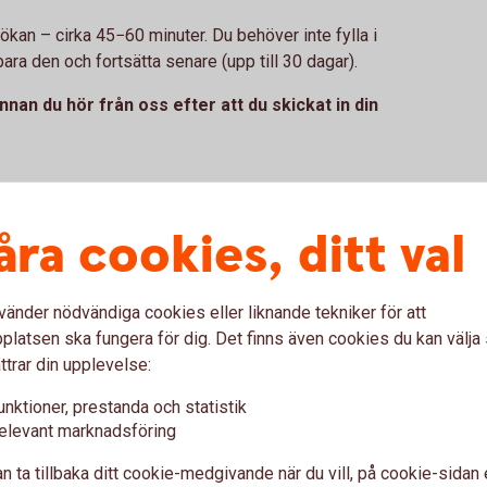
nsökan – cirka 45−60 minuter. Du behöver inte fylla i
para den och fortsätta senare (upp till 30 dagar).
nnan du hör från oss efter att du skickat in din
åra cookies, ditt val
med ditt
handelsbolag
vänder nödvändiga cookies eller liknande tekniker för att
latsen ska fungera för dig. Det finns även cookies du kan välj
med ditt
kommanditbolag
ttrar din upplevelse:
unktioner, prestanda och statistik
elevant marknadsföring
 in min ansökan ?
n ta tillbaka ditt cookie-medgivande när du vill, på cookie-sidan 