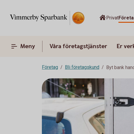
Privat
Företa
Meny
Våra företagstjänster
Er ve
Företag
Bli företagskund
Byt bank han