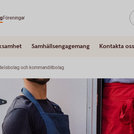
g
Föreningar
rksamhet
Samhällsengagemang
Kontakta os
delsbolag och kommanditbolag