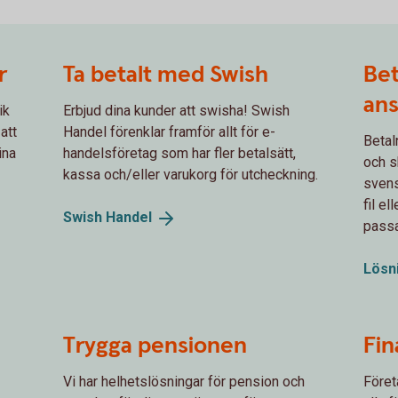
r
Ta betalt med Swish
Bet
ans
ik
Erbjud dina kunder att swisha! Swish
att
Handel förenklar framför allt för e-
Betal
ina
handelsföretag som har fler betalsätt,
och sk
kassa och/eller varukorg för utcheckning.
svens
fil e
Swish
Handel
passa
Lösn
Trygga pensionen
Fin
Vi har helhetslösningar för pension och
Föret