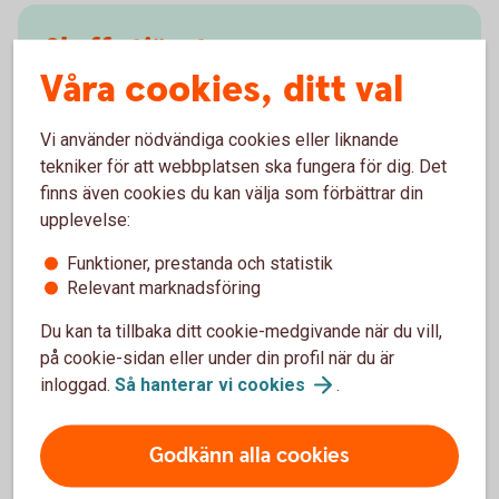
Skaffa tjänsten
Våra cookies, ditt val
Exportremburs beställs av köparen i respektive land.
Kontakta Export and Trade Finance för information
Vi använder nödvändiga cookies eller liknande
om vilka banker och länder som Swedbank
tekniker för att webbplatsen ska fungera för dig. Det
samarbetar med.
finns även cookies du kan välja som förbättrar din
upplevelse:
Skaffa tjänsten – mejla Trade Finance
Funktioner, prestanda och statistik
Relevant marknadsföring
Du kan ta tillbaka ditt cookie-medgivande när du vill,
på cookie-sidan eller under din profil när du är
Vanliga frågor och svar
inloggad.
Så hanterar vi
cookies
.
När får jag betalt under en exportremburs?
Godkänn alla cookies